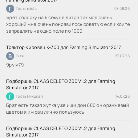
Г
Гость misha
08.08.26
жрет солярку на 6 секунд литра так мод очень
хороший мне очень понравилось советую если хоите
заправлять на одно поле по 1000
Трактор Кировец К-700 для Farming Simulator 2017
В
Вітя
23.07.26
9руіv79
Подборщик CLAAS DELETO 300 V1.2 для Farming
Simulator 2017
Г
Гость Николай
14.07.26
Брат есть такая жутка уже ищи дон 680 он оранжевый
цветом я им сам лично пользуюсь
Подборщик CLAAS DELETO 300 V1.2 для Farming
Simulator 2017