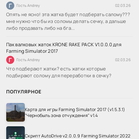
Г
Гость Andrey
02.03.26
Опять не ясно! эта жатка будет подберать салому???
мне нужно что бы из соломы делать сечку, а дальше
либо продавать либо на бга...
Пак валковых жаток KRONE RAKE PACK V1.0.0.0 для
Farming Simulator 2017
Г
Гость Andrey
02.03.26
Что подберают жатки? есть жатки которые
подбирают солому для переработки в сечку?
ПОПУЛЯРНОЕ
Карта для игры Farming Simulator 2017 (v1.5.3.1)
"Чернобыль зона отчуждения" v1.4
Скрипт AutoDrive v2.0.0.9 Farming Simulator 2022