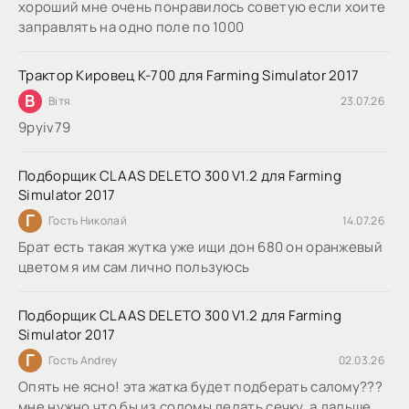
хороший мне очень понравилось советую если хоите
заправлять на одно поле по 1000
Трактор Кировец К-700 для Farming Simulator 2017
В
Вітя
23.07.26
9руіv79
Подборщик CLAAS DELETO 300 V1.2 для Farming
Simulator 2017
Г
Гость Николай
14.07.26
Брат есть такая жутка уже ищи дон 680 он оранжевый
цветом я им сам лично пользуюсь
Подборщик CLAAS DELETO 300 V1.2 для Farming
Simulator 2017
Г
Гость Andrey
02.03.26
Опять не ясно! эта жатка будет подберать салому???
мне нужно что бы из соломы делать сечку, а дальше