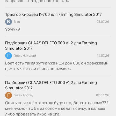
заправлять на одно поле по 1000
Трактор Кировец К-700 для Farming Simulator 2017
В
Вітя
23.07.26
9руіv79
Подборщик CLAAS DELETO 300 V1.2 для Farming
Simulator 2017
Г
Гость Николай
14.07.26
Брат есть такая жутка уже ищи дон 680 он оранжевый
цветом я им сам лично пользуюсь
Подборщик CLAAS DELETO 300 V1.2 для Farming
Simulator 2017
Г
Гость Andrey
02.03.26
Опять не ясно! эта жатка будет подберать салому???
мне нужно что бы из соломы делать сечку, а дальше
либо продавать либо на бга...