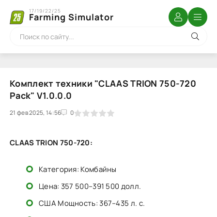
17/19/22/25
Farming Simulator
Комплект техники "CLAAS TRION 750-720
Pack" V1.0.0.0
21 фев 2025, 14:56
1
2
3
4
5
0
CLAAS TRION 750-720:
Категория: Комбайны
Цена: 357 500–391 500 долл.
США Мощность: 367–435 л. с.