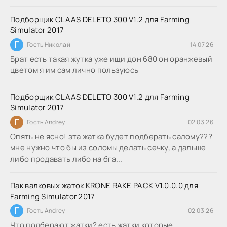
Подборщик CLAAS DELETO 300 V1.2 для Farming
Simulator 2017
Г
Гость Николай
14.07.26
Брат есть такая жутка уже ищи дон 680 он оранжевый
цветом я им сам лично пользуюсь
Подборщик CLAAS DELETO 300 V1.2 для Farming
Simulator 2017
Г
Гость Andrey
02.03.26
Опять не ясно! эта жатка будет подберать салому???
мне нужно что бы из соломы делать сечку, а дальше
либо продавать либо на бга...
Пак валковых жаток KRONE RAKE PACK V1.0.0.0 для
Farming Simulator 2017
Г
Гость Andrey
02.03.26
Что подберают жатки? есть жатки которые