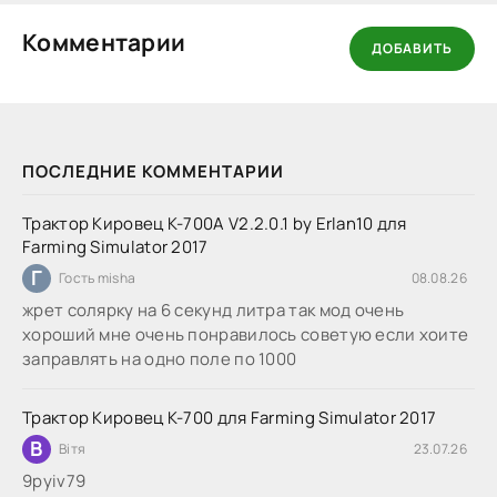
Комментарии
ДОБАВИТЬ
ПОСЛЕДНИЕ КОММЕНТАРИИ
Трактор Кировец К-700А V2.2.0.1 by Erlan10 для
Farming Simulator 2017
Г
Гость misha
08.08.26
жрет солярку на 6 секунд литра так мод очень
хороший мне очень понравилось советую если хоите
заправлять на одно поле по 1000
Трактор Кировец К-700 для Farming Simulator 2017
В
Вітя
23.07.26
9руіv79