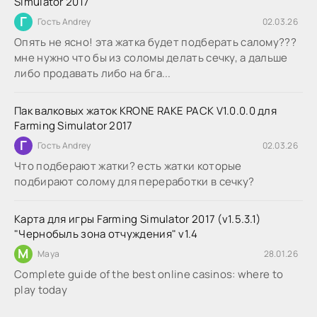
Simulator 2017
Г
Гость Andrey
02.03.26
Опять не ясно! эта жатка будет подберать салому???
мне нужно что бы из соломы делать сечку, а дальше
либо продавать либо на бга...
Пак валковых жаток KRONE RAKE PACK V1.0.0.0 для
Farming Simulator 2017
Г
Гость Andrey
02.03.26
Что подберают жатки? есть жатки которые
подбирают солому для переработки в сечку?
Карта для игры Farming Simulator 2017 (v1.5.3.1)
"Чернобыль зона отчуждения" v1.4
M
Maya
28.01.26
Complete guide of the best online casinos: where to
play today