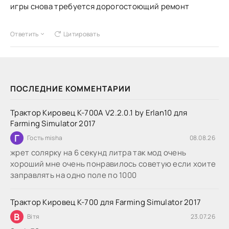
игры снова требуется дорогостоющий ремонт
Ответить
Цитировать
ПОСЛЕДНИЕ КОММЕНТАРИИ
Трактор Кировец К-700А V2.2.0.1 by Erlan10 для
Farming Simulator 2017
Г
Гость misha
08.08.26
жрет солярку на 6 секунд литра так мод очень
хороший мне очень понравилось советую если хоите
заправлять на одно поле по 1000
Трактор Кировец К-700 для Farming Simulator 2017
В
Вітя
23.07.26