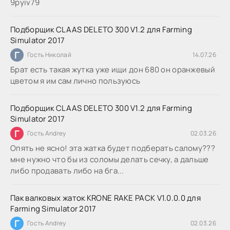
9руіv79
Подборщик CLAAS DELETO 300 V1.2 для Farming
Simulator 2017
Г
Гость Николай
14.07.26
Брат есть такая жутка уже ищи дон 680 он оранжевый
цветом я им сам лично пользуюсь
Подборщик CLAAS DELETO 300 V1.2 для Farming
Simulator 2017
Г
Гость Andrey
02.03.26
Опять не ясно! эта жатка будет подберать салому???
мне нужно что бы из соломы делать сечку, а дальше
либо продавать либо на бга...
Пак валковых жаток KRONE RAKE PACK V1.0.0.0 для
Farming Simulator 2017
Г
Гость Andrey
02.03.26