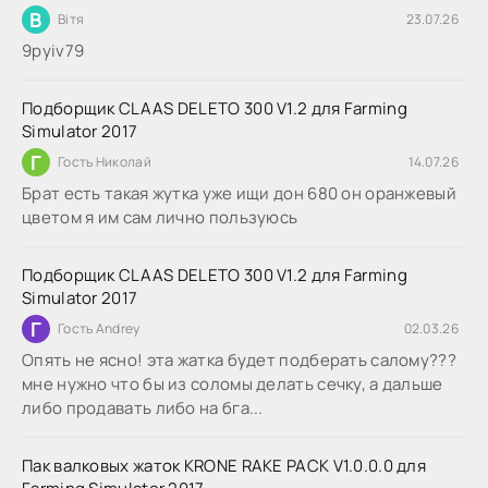
В
Вітя
23.07.26
9руіv79
Подборщик CLAAS DELETO 300 V1.2 для Farming
Simulator 2017
Г
Гость Николай
14.07.26
Брат есть такая жутка уже ищи дон 680 он оранжевый
цветом я им сам лично пользуюсь
Подборщик CLAAS DELETO 300 V1.2 для Farming
Simulator 2017
Г
Гость Andrey
02.03.26
Опять не ясно! эта жатка будет подберать салому???
мне нужно что бы из соломы делать сечку, а дальше
либо продавать либо на бга...
Пак валковых жаток KRONE RAKE PACK V1.0.0.0 для