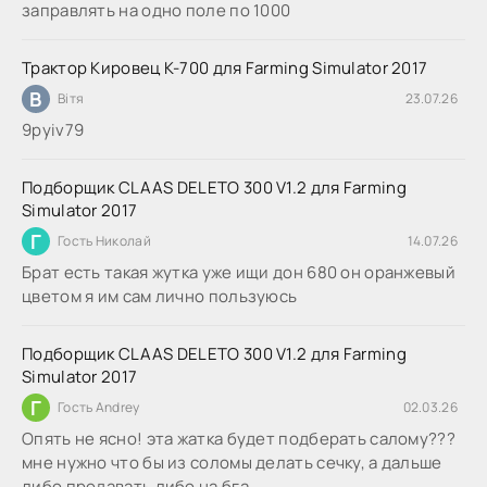
заправлять на одно поле по 1000
Трактор Кировец К-700 для Farming Simulator 2017
В
Вітя
23.07.26
9руіv79
Подборщик CLAAS DELETO 300 V1.2 для Farming
Simulator 2017
Г
Гость Николай
14.07.26
Брат есть такая жутка уже ищи дон 680 он оранжевый
цветом я им сам лично пользуюсь
Подборщик CLAAS DELETO 300 V1.2 для Farming
Simulator 2017
Г
Гость Andrey
02.03.26
Опять не ясно! эта жатка будет подберать салому???
мне нужно что бы из соломы делать сечку, а дальше
либо продавать либо на бга...