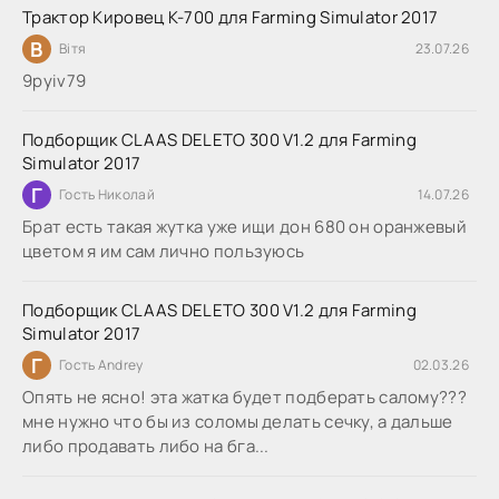
Трактор Кировец К-700 для Farming Simulator 2017
В
Вітя
23.07.26
9руіv79
Подборщик CLAAS DELETO 300 V1.2 для Farming
Simulator 2017
Г
Гость Николай
14.07.26
Брат есть такая жутка уже ищи дон 680 он оранжевый
цветом я им сам лично пользуюсь
Подборщик CLAAS DELETO 300 V1.2 для Farming
Simulator 2017
Г
Гость Andrey
02.03.26
Опять не ясно! эта жатка будет подберать салому???
мне нужно что бы из соломы делать сечку, а дальше
либо продавать либо на бга...