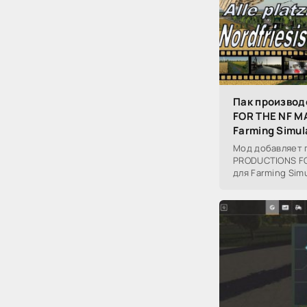
Пак производ
FOR THE NF M
Farming Simul
Мод добавляет 
PRODUCTIONS FO
для Farming Simu