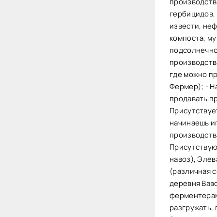
производств
гербицидов, 
извести, не
компоста, му
подсолнечног
производства
где можно п
Фермер); - Н
продавать пр
Присутствуе
начинаешь иг
производства
Присутствую
навоз), Элев
(различная с
деревня Ваво
ферментерам
разгружать, 