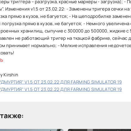
еры триггера – разгрузка, красные маркеры - загрузка); - 
". Изменения v1.5 от 23.02.22: - Заменены тригера сечки на
зка прямо в кузов, не багуется; - На щеподробилке замене
 погрузка прямо в кузов, не багуется; - Немного увеличена
роенных хранилищ, сыпучие с 300000 до 500000, жидкие с 
правлен не работающий тригер на ткацкой фабрике, сейчас
ком принимает нормально; - Мелкие исправления недочетов
ковать!
ТЬ
y Kirshin
УДМУРТИЯ" V1.5 ОТ 23.02.22 ДЛЯ FARMING SIMULATOR 19
УДМУРТИЯ" V1.5 ОТ 23.02.22 ДЛЯ FARMING SIMULATOR 19
также: