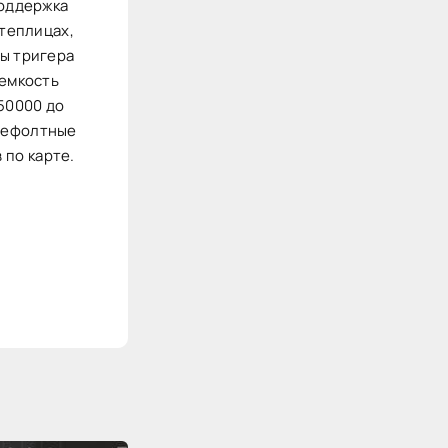
Поддержка
 теплицах,
ны тригера
 емкость
50000 до
 дефолтные
 по карте.