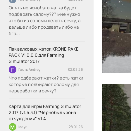
Опять не ясно! эта жатка будет
подберать салому??? мне нужно
что бы из соломы делать сечку, а
дальше либо продавать либо на
бга...
Пак валковых жаток KRONE RAKE
PACK V1.0.0.0 для Farming
Simulator 2017
Г
Гость Andrey
02.03.26
Что подберают жатки? есть жатки
которые подбирают солому для
переработки в сечку?
Карта для игры Farming Simulator
2017 (v1.5.3.1) "Чернобыль зона
отчуждения" v1.4
M
Maya
28.01.26