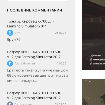
ПОСЛЕДНИЕ КОММЕНТАРИИ
Трактор Кировец К-700 для
Farming Simulator 2017
В
Вітя
23.07.26
9руіv79
Подборщик CLAAS DELETO 300
V1.2 для Farming Simulator 2017
Г
Гость Николай
14.07.26
Брат есть такая жутка уже ищи дон
680 он оранжевый цветом я им сам
лично пользуюсь
Подборщик CLAAS DELETO 300
V1.2 для Farming Simulator 2017
Г
Гость Andrey
02.03.26