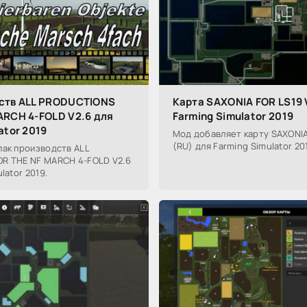
ств ALL PRODUCTIONS
Карта SAXONIA FOR LS19 V
ARCH 4-FOLD V2.6 для
Farming Simulator 2019
ator 2019
Мод добавляет карту SAXONIA F
(RU) для Farming Simulator 20
пак производств ALL
R THE NF MARCH 4-FOLD V2.6
lator 2019.