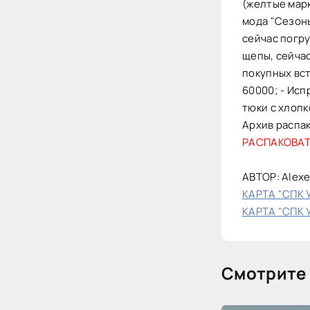
(желтые марк
мода "Сезоны
сейчас погру
щепы, сейчас
покупных вст
60000; - Ис
тюки с хлоп
Архив распа
РАСПАКОВА
АВТОР: Alexe
КАРТА "СПК 
КАРТА "СПК 
Смотрите 