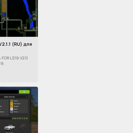
2.1.1 (RU) для
OR LS19 V2.1.1
19.