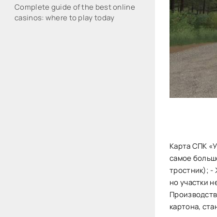
Complete guide of the best online
casinos: where to play today
Карта СПК «У
самое большо
тростник); -
но участки н
Производств
картона, ста