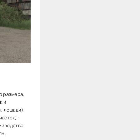
о размера,
к и
ы, лошади),
часток; -
изводство
ян,