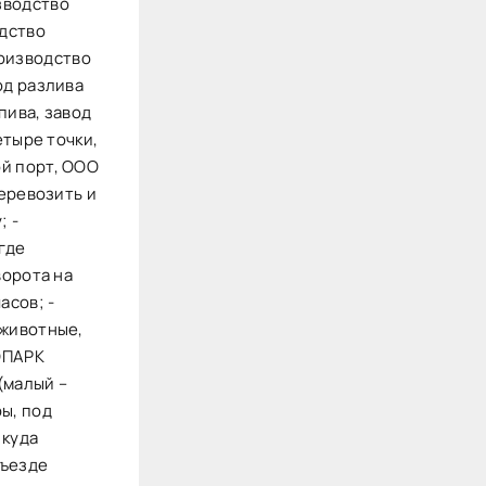
зводство
одство
оизводство
од разлива
пива, завод
етыре точки,
ой порт, ООО
перевозить и
; -
где
ворота на
асов; -
 животные,
РОПАРК
(малый –
ы, под
 куда
въезде