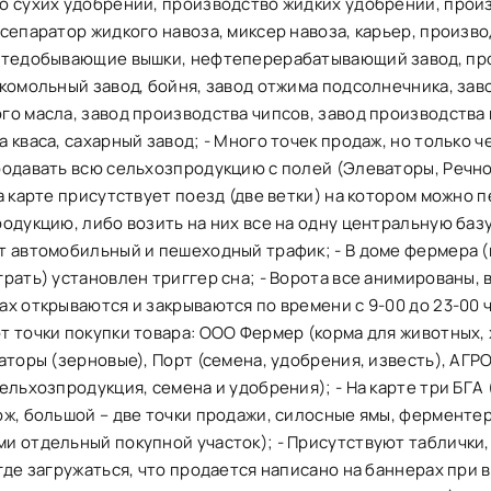
о сухих удобрений, производство жидких удобрений, прои
сепаратор жидкого навоза, миксер навоза, карьер, произв
фтедобывающие вышки, нефтеперерабатывающий завод, пр
комольный завод, бойня, завод отжима подсолнечника, зав
о масла, завод производства чипсов, завод производства 
 кваса, сахарный завод; - Много точек продаж, но только ч
родавать всю сельхозпродукцию с полей (Элеваторы, Речн
а карте присутствует поезд (две ветки) на котором можно 
одукцию, либо возить на них все на одну центральную базу
т автомобильный и пешеходный трафик; - В доме фермера (
рать) установлен триггер сна; - Ворота все анимированы, 
х открываются и закрываются по времени с 9-00 до 23-00 ч
т точки покупки товара: ООО Фермер (корма для животных,
аторы (зерновые), Порт (семена, удобрения, известь), АГ
ельхозпродукция, семена и удобрения); - На карте три БГА 
ж, большой – две точки продажи, силосные ямы, ферментер
и отдельный покупной участок); - Присутствуют таблички,
где загружаться, что продается написано на баннерах при 