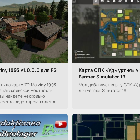
iny 1993 v1.0.0.0 для FS
Карта СПК «Удмуртия» v 
Fermer Simulator 19
ь на карту ZD Malviny 1993.
Мод добавляет карту СПК «Уд
ена в сельской местности
для Fermer Simulator 19.
 вы найдете несколько
жество видов производства.
оля, которые можно