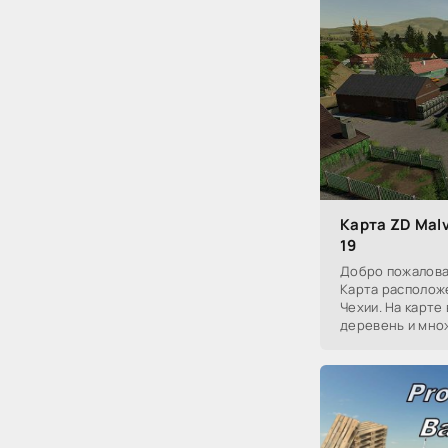
Карта ZD Malv
19
Добро пожаловат
Карта располож
Чехии. На карте
деревень и мно
На карте есть п