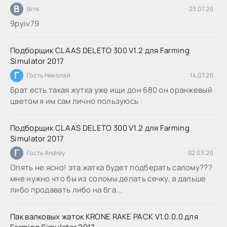
В
Вітя
23.07.26
9руіv79
Подборщик CLAAS DELETO 300 V1.2 для Farming
Simulator 2017
Г
Гость Николай
14.07.26
Брат есть такая жутка уже ищи дон 680 он оранжевый
цветом я им сам лично пользуюсь
Подборщик CLAAS DELETO 300 V1.2 для Farming
Simulator 2017
Г
Гость Andrey
02.03.26
Опять не ясно! эта жатка будет подберать салому???
мне нужно что бы из соломы делать сечку, а дальше
либо продавать либо на бга...
Пак валковых жаток KRONE RAKE PACK V1.0.0.0 для