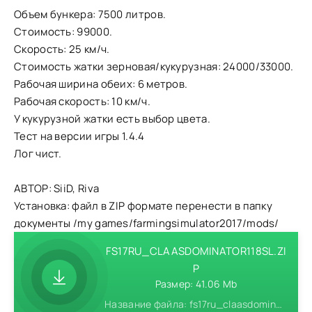
Объем бункера: 7500 литров.
Стоимость: 99000.
Скорость: 25 км/ч.
Стоимость жатки зерновая/кукурузная: 24000/33000.
Рабочая ширина обеих: 6 метров.
Рабочая скорость: 10 км/ч.
У кукурузной жатки есть выбор цвета.
Тест на версии игры 1.4.4
Лог чист.
АВТОР: SiiD, Riva
Установка: файл в ZIP формате перенести в папку
документы /my games/farmingsimulator2017/mods/
FS17RU_CLAASDOMINATOR118SL.ZI
P
Размер: 41.06 Mb
Название файла: fs17ru_claasdominator118sl.zip