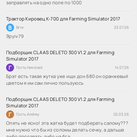
заправлять на одно поле по 1000
Трактор Кировец К-700 для Farming Simulator 2017
В
Вітя
23.07.26
9руіv79
Подборщик CLAAS DELETO 300 V1.2 для Farming
Simulator 2017
Г
Гость Николай
14.07.26
Брат есть такая жутка уже ищи дон 680 он оранжевый
цветом я им сам лично пользуюсь
Подборщик CLAAS DELETO 300 V1.2 для Farming
Simulator 2017
Г
Гость Andrey
02.03.26
Опять не ясно! эта жатка будет подберать салому???
мне нужно что бы из соломы делать сечку, а дальше
либо продавать либо на бга...