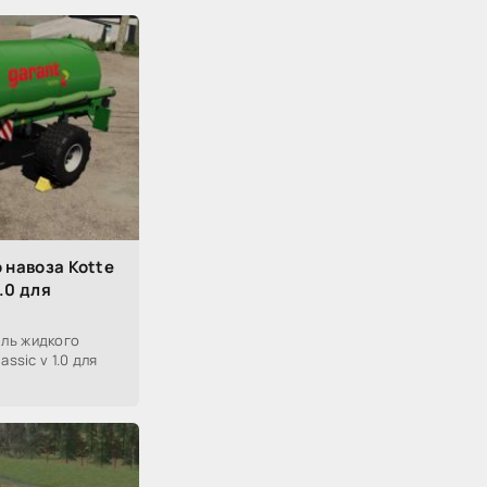
 навоза Kotte
.0 для
ль жидкого
ssic v 1.0 для