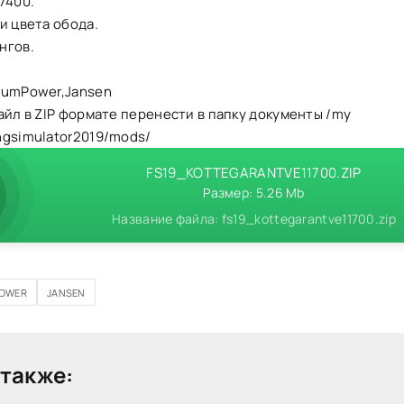
7400.
и цвета обода.
нгов.
iumPower,Jansen
айл в ZIP формате перенести в папку документы /my
ngsimulator2019/mods/
FS19_KOTTEGARANTVE11700.ZIP
Размер: 5.26 Mb
Название файла: fs19_kottegarantve11700.zip
OWER
JANSEN
также: