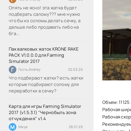
Опять не ясно! эта жатка будет
подберать салому??? мне нужно
что бы из соломы делать сечку, а
дальше либо продавать либо на
бга...
Пак валковых жаток KRONE RAKE
PACK V1.0.0.0 для Farming
Simulator 2017
Г
Гость Andrey
02.03.26
Что подберают жатки? есть жатки
которые подбирают солому для
переработки в сечку?
Объем: 11125
Карта для игры Farming Simulator
Рабочая шири
2017 (v1.5.3.1) "Чернобыль зона
Рабочая скоро
отчуждения" v1.4
Рекомендуема
M
Maya
28.01.26