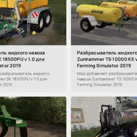
ль жидкого навоза
Разбрасыватель жидкого
 18500PU v 1.0 для
Zunhammer TS 10000 KE v1
ator 2019
Farming Simulator 2019
разбрасыватель жидкого
Мод добавляет разбрасывате
r SK 18500PU v 1.0 для
навоза Zunhammer TS 10000 KE 
r 2019.
Farming Simulator 2019.