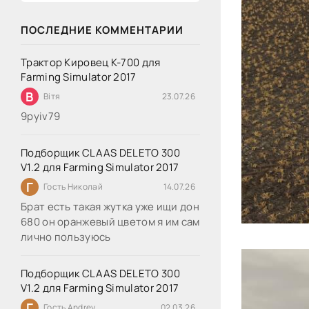
ПОСЛЕДНИЕ КОММЕНТАРИИ
Трактор Кировец К-700 для
Farming Simulator 2017
В
Вітя
23.07.26
9руіv79
Подборщик CLAAS DELETO 300
V1.2 для Farming Simulator 2017
Г
Гость Николай
14.07.26
Брат есть такая жутка уже ищи дон
680 он оранжевый цветом я им сам
лично пользуюсь
Подборщик CLAAS DELETO 300
V1.2 для Farming Simulator 2017
Г
Гость Andrey
02.03.26