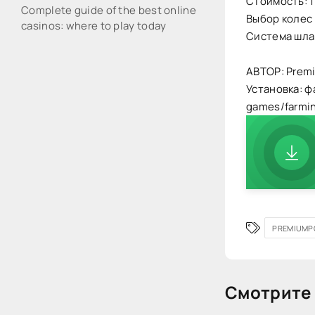
Стоимость: 1
Complete guide of the best online
Выбор колес 
casinos: where to play today
Система шла
АВТОР: Prem
Установка: ф
games/farmi
PREMIUMP
Смотрите 