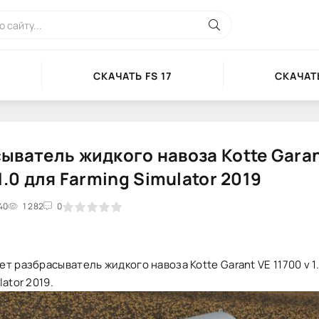
СКАЧАТЬ FS 17
СКАЧАТЬ
ыватель жидкого навоза Kotte Garan
1.0 для Farming Simulator 2019
40
2
3
1 282
4
5
0
т разбрасыватель жидкого навоза Kotte Garant VE 11700 v 1
ator 2019.