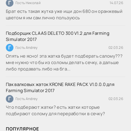
Г
Гость Николай
14.07.26
Брат есть такая жутка уже ищи дон 680 он оранжевый
цветом я им сам лично пользуюсь
Подборщик CLAAS DELETO 300 V1.2 для Farming
Simulator 2017
Г
Гость Andrey
02.03.26
Опять не ясно! эта жатка будет подберать салому???
мне нужно что бы из соломы делать сечку, а дальше
либо продавать либо на бга...
Пак валковых жаток KRONE RAKE PACK V1.0.0.0 для
Farming Simulator 2017
Г
Гость Andrey
02.03.26
Что подберают жатки? есть жатки которые
подбирают солому для переработки в сечку?
ПОПУЛЯРНОЕ