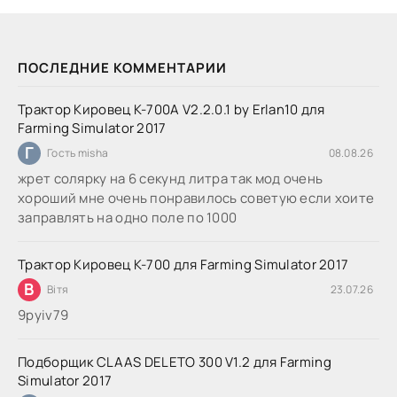
ПОСЛЕДНИЕ КОММЕНТАРИИ
Трактор Кировец К-700А V2.2.0.1 by Erlan10 для
Farming Simulator 2017
Г
Гость misha
08.08.26
жрет солярку на 6 секунд литра так мод очень
хороший мне очень понравилось советую если хоите
заправлять на одно поле по 1000
Трактор Кировец К-700 для Farming Simulator 2017
В
Вітя
23.07.26
9руіv79
Подборщик CLAAS DELETO 300 V1.2 для Farming
Simulator 2017