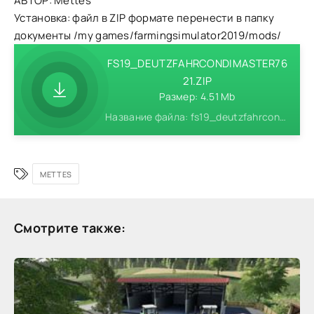
АВТОР: Mettes
Установка: файл в ZIP формате перенести в папку
документы /my games/farmingsimulator2019/mods/
FS19_DEUTZFAHRCONDIMASTER76
21.ZIP
Размер: 4.51 Mb
Название файла: fs19_deutzfahrcondimaster7621.zip
METTES
Смотрите также: