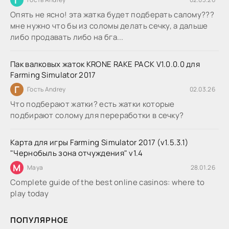
Опять не ясно! эта жатка будет подберать салому???
мне нужно что бы из соломы делать сечку, а дальше
либо продавать либо на бга...
Пак валковых жаток KRONE RAKE PACK V1.0.0.0 для
Farming Simulator 2017
Г
Гость Andrey
02.03.26
Что подберают жатки? есть жатки которые
подбирают солому для переработки в сечку?
Карта для игры Farming Simulator 2017 (v1.5.3.1)
"Чернобыль зона отчуждения" v1.4
M
Maya
28.01.26
Complete guide of the best online casinos: where to
play today
ПОПУЛЯРНОЕ