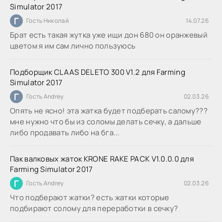
Simulator 2017
Г
Гость Николай
14.07.26
Брат есть такая жутка уже ищи дон 680 он оранжевый
цветом я им сам лично пользуюсь
Подборщик CLAAS DELETO 300 V1.2 для Farming
Simulator 2017
Г
Гость Andrey
02.03.26
Опять не ясно! эта жатка будет подберать салому???
мне нужно что бы из соломы делать сечку, а дальше
либо продавать либо на бга...
Пак валковых жаток KRONE RAKE PACK V1.0.0.0 для
Farming Simulator 2017
Г
Гость Andrey
02.03.26
Что подберают жатки? есть жатки которые
подбирают солому для переработки в сечку?