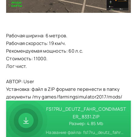
Рабочая ширина: 6 метров.
Рабочая скорость: 19 км/ч.
Рекомендуемая мощность: 60 л.с.
Стоимость: 11000.
Лог чист.
АВТОР: User
Установка: файл в ZIP формате перенести в папку
документы /my games/farmingsimulator2017/mods/
FS17RU_DEUTZ_FAHR_CONDIMAST
ER_8331.ZIP
Размер: 4.85 Mb
Название файла: fs17ru_deutz_fahr_condimaster_8331.zip