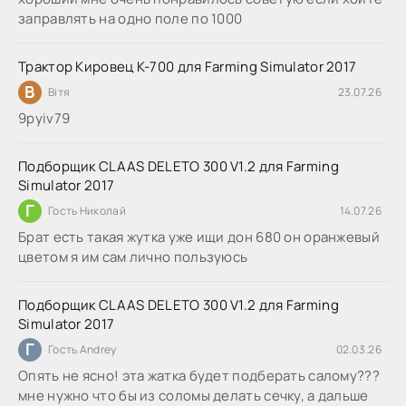
заправлять на одно поле по 1000
Трактор Кировец К-700 для Farming Simulator 2017
В
Вітя
23.07.26
9руіv79
Подборщик CLAAS DELETO 300 V1.2 для Farming
Simulator 2017
Г
Гость Николай
14.07.26
Брат есть такая жутка уже ищи дон 680 он оранжевый
цветом я им сам лично пользуюсь
Подборщик CLAAS DELETO 300 V1.2 для Farming
Simulator 2017
Г
Гость Andrey
02.03.26
Опять не ясно! эта жатка будет подберать салому???
мне нужно что бы из соломы делать сечку, а дальше