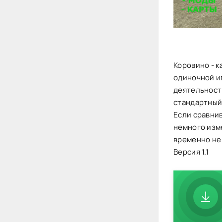
Коровино - к
одиночной и
деятельност
стандартный
Если сравнив
немного изм
временно не 
Версия 1.1