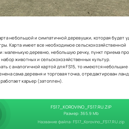
арта небольшой и симпатичной деревушки, которая будет у
гры. Карта имеет все необходимое сельскохозяйственной
и: маленькую деревню, небольшую речку, пункт приема про
 набор животных и сельскохозяйственных культур.
ать с аналогичной картой для FS15, то имеются небольшие
енена сама деревня и торговая точка, отредактирован лан
работает карьер (затоплен).
FS17_KOROVINO_FS17.RU.ZIP
Размер: 365.9 Mb
Название файла: FS17_Korovino_FS17.RU.zip