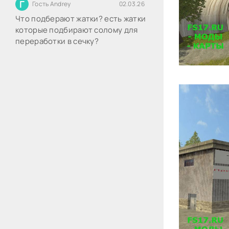
Г
Гость Andrey
02.03.26
Что подберают жатки? есть жатки
которые подбирают солому для
переработки в сечку?