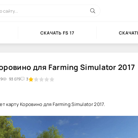
СКАЧАТЬ FS 17
СКАЧАТЬ
оровино для Farming Simulator 2017
39
2
3
93 079
4
5
3
т карту Коровино для Farming Simulator 2017.