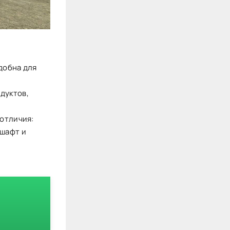
добна для
дуктов,
 отличия:
дшафт и