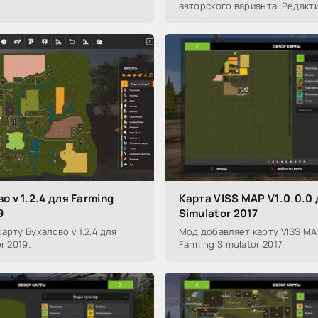
авторского варианта. Редакт
согласия автора.
о v 1.2.4 для Farming
Карта VISS MAP V1.0.0.0 
9
Simulator 2017
арту Бухалово v 1.2.4 для
Мод добавляет карту VISS MAP
r 2019.
Farming Simulator 2017.