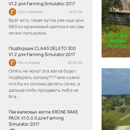
V1.2 для Farming Simulator 2017
Г
Гость Николай
14.07.26
Брат есть такая жутка уже ищи дон
680 он оранжевый цветом я им сам
лично пользуюсь
Подборщик CLAAS DELETO 300
V1.2 для Farming Simulator 2017
Г
Гость Andrey
02.03.26
Опять не ясно! эта жатка будет
подберать салому??? мне нужно
что бы из соломы делать сечку, а
дальше либо продавать либо на
бга...
Пак валковых жаток KRONE RAKE
PACK V1.0.0.0 для Farming
Simulator 2017