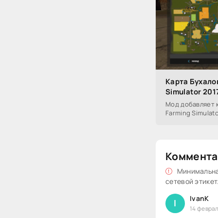
Карта Бухалов
Simulator 201
Мод добавляет к
Farming Simulato
Коммента
Минимальная
сетевой этикет
IvanK
I
14 феврал