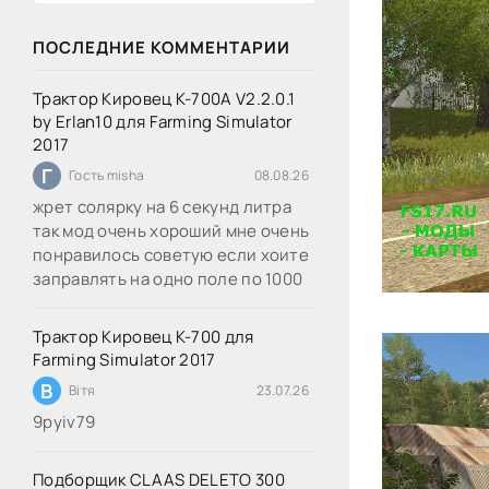
ПОСЛЕДНИЕ КОММЕНТАРИИ
Трактор Кировец К-700А V2.2.0.1
by Erlan10 для Farming Simulator
2017
Г
Гость misha
08.08.26
жрет солярку на 6 секунд литра
так мод очень хороший мне очень
понравилось советую если хоите
заправлять на одно поле по 1000
Трактор Кировец К-700 для
Farming Simulator 2017
В
Вітя
23.07.26
9руіv79
Подборщик CLAAS DELETO 300