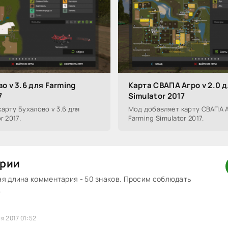
о v 3.6 для Farming
Карта СВАПА Агро v 2.0 д
7
Simulator 2017
арту Бухалово v 3.6 для
Мод добавляет карту СВАПА А
r 2017.
Farming Simulator 2017.
рии
 длина комментария - 50 знаков. Просим соблюдать
.
я 2017 01:52