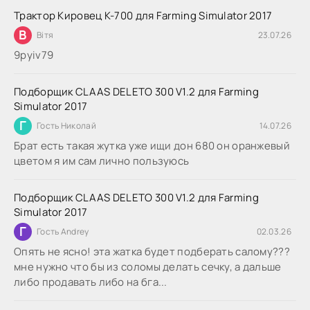
Трактор Кировец К-700 для Farming Simulator 2017
В
Вітя
23.07.26
9руіv79
Подборщик CLAAS DELETO 300 V1.2 для Farming
Simulator 2017
Г
Гость Николай
14.07.26
Брат есть такая жутка уже ищи дон 680 он оранжевый
цветом я им сам лично пользуюсь
Подборщик CLAAS DELETO 300 V1.2 для Farming
Simulator 2017
Г
Гость Andrey
02.03.26
Опять не ясно! эта жатка будет подберать салому???
мне нужно что бы из соломы делать сечку, а дальше
либо продавать либо на бга...