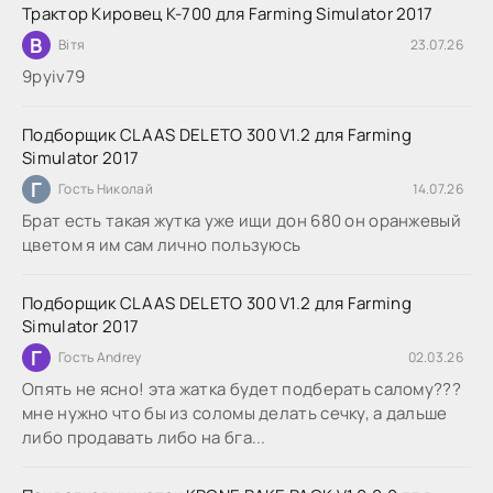
Трактор Кировец К-700 для Farming Simulator 2017
В
Вітя
23.07.26
9руіv79
Подборщик CLAAS DELETO 300 V1.2 для Farming
Simulator 2017
Г
Гость Николай
14.07.26
Брат есть такая жутка уже ищи дон 680 он оранжевый
цветом я им сам лично пользуюсь
Подборщик CLAAS DELETO 300 V1.2 для Farming
Simulator 2017
Г
Гость Andrey
02.03.26
Опять не ясно! эта жатка будет подберать салому???
мне нужно что бы из соломы делать сечку, а дальше
либо продавать либо на бга...