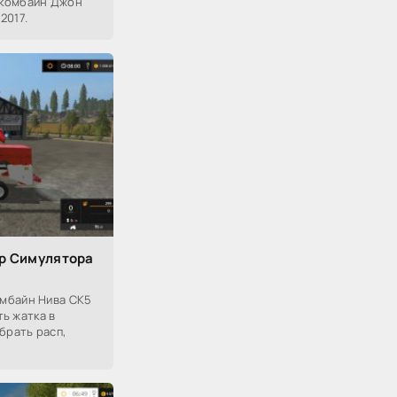
 комбайн Джон
2017.
р Симулятора
мбайн Нива СК5
ть жатка в
брать расп,