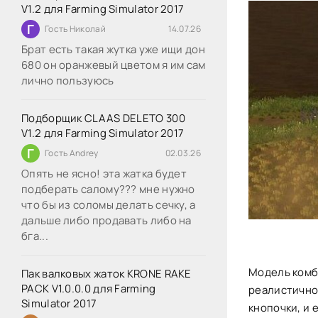
V1.2 для Farming Simulator 2017
Г
Гость Николай
14.07.26
Брат есть такая жутка уже ищи дон
680 он оранжевый цветом я им сам
лично пользуюсь
Подборщик CLAAS DELETO 300
V1.2 для Farming Simulator 2017
Г
Гость Andrey
02.03.26
Опять не ясно! эта жатка будет
подберать салому??? мне нужно
что бы из соломы делать сечку, а
дальше либо продавать либо на
бга...
Модель комба
Пак валковых жаток KRONE RAKE
PACK V1.0.0.0 для Farming
реалистично
Simulator 2017
кнопочки, и 