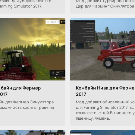
байн для уборки свеклы и
Мод добавит турбированный
rming Simulator 2017.
Дир для Фарминг Симулятора 
мбайн для Фермер
Комбайн Нива для Ферме
017
2017
йн для Фермер Симулятора
Мод добавит обновленный ко
озможность косить траву на
для Farming Simulator 2017. Ес
комплекте, с ней Вы можете у
пшеницу, ячмень.