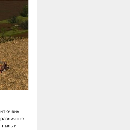
дит очень
т различные
т пыль и