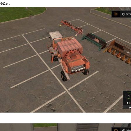
леды.