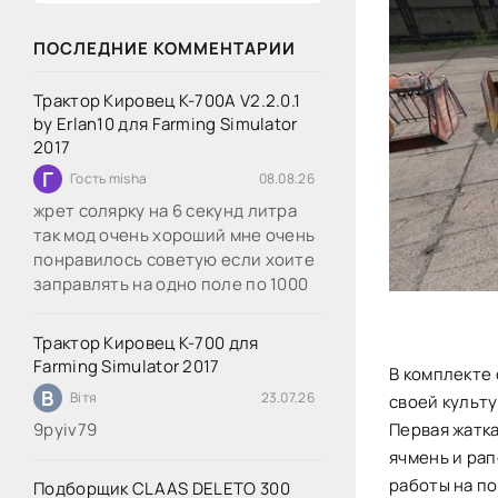
ПОСЛЕДНИЕ КОММЕНТАРИИ
Трактор Кировец К-700А V2.2.0.1
by Erlan10 для Farming Simulator
2017
Г
Гость misha
08.08.26
жрет солярку на 6 секунд литра
так мод очень хороший мне очень
понравилось советую если хоите
заправлять на одно поле по 1000
Трактор Кировец К-700 для
Farming Simulator 2017
В комплекте 
В
Вітя
23.07.26
своей культу
9руіv79
Первая жатка
ячмень и рап
работы на по
Подборщик CLAAS DELETO 300