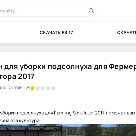
СКАЧАТЬ FS 17
СКАЧАТЬ
 для уборки подсолнуха для Ферме
тора 2017
16
1
2
28 958
3
4
5
25
уборки подсолнуха для Farming Simulator 2017 поможет вам
еяна эта культура.