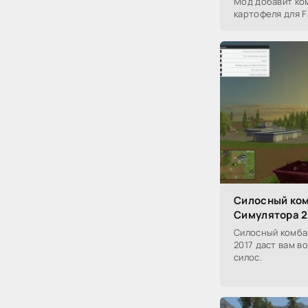
Мод добавит ком
картофеля для Fa
Силосный ко
Симулятора 2
Силосный комба
2017 даст вам в
силос.