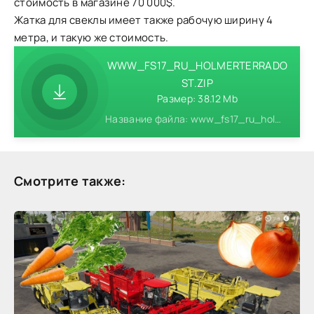
стоимость в магазине 70 000$.
Жатка для свеклы имеет также рабочую ширину 4
метра, и такую же стоимость.
WWW_FS17_RU_HOLMERTERRADO
ST.ZIP
Размер: 38.12 Mb
Название файла: www_fs17_ru_holmerterradost.zip
Смотрите также: