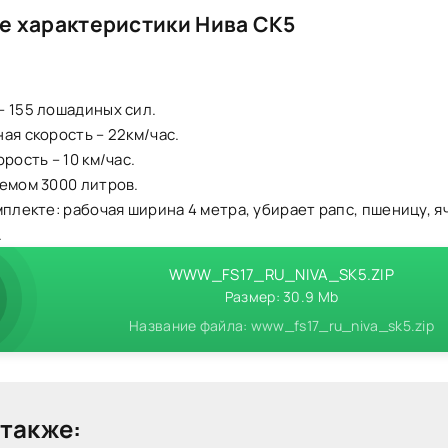
е характеристики Нива СК5
– 155 лошадиных сил.
ая скорость – 22км/час.
рость – 10 км/час.
емом 3000 литров.
мплекте: рабочая ширина 4 метра, убирает рапс, пшеницу, я
.
WWW_FS17_RU_NIVA_SK5.ZIP
Размер: 30.9 Mb
Название файла: www_fs17_ru_niva_sk5.zip
также: