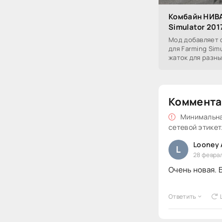
Комбайн НИВА
Simulator 201
Мод добавляет 
для Farming Sim
жаток для разны
Коммента
Минимальная
сетевой этикет
Looney 
L
28 феврал
Очень новая. 
Ответить