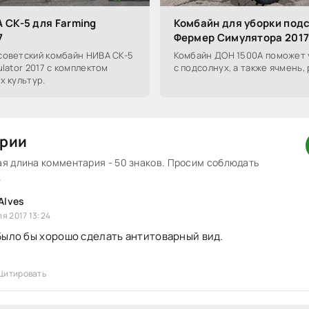
 СК-5 для Farming
Комбайн для уборки под
7
Фермер Симулятора 201
советский комбайн НИВА СК-5
Комбайн ДОН 1500А поможет 
ulator 2017 с комплектом
с подсолнух, а также ячмень, 
х культур.
рии
 длина комментария - 50 знаков. Просим соблюдать
.
Alves
я 2017 13:24
Было бы хорошо сделать антитоварный вид.
Цитировать