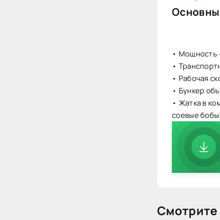
Основны
• Мощность 
• Транспортн
• Рабочая ско
• Бункер объ
• Жатка в ко
соевые бобы
Смотрите 