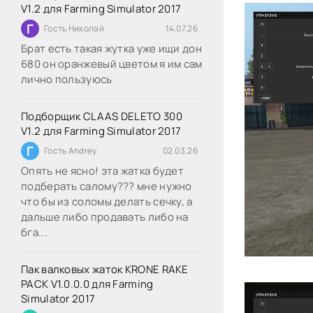
V1.2 для Farming Simulator 2017
Г
Гость Николай
14.07.26
Брат есть такая жутка уже ищи дон
680 он оранжевый цветом я им сам
лично пользуюсь
Подборщик CLAAS DELETO 300
V1.2 для Farming Simulator 2017
Г
Гость Andrey
02.03.26
Опять не ясно! эта жатка будет
подберать салому??? мне нужно
что бы из соломы делать сечку, а
дальше либо продавать либо на
бга...
Пак валковых жаток KRONE RAKE
PACK V1.0.0.0 для Farming
Simulator 2017