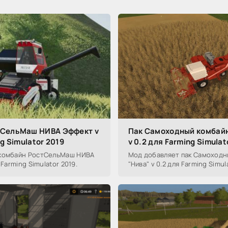
тСельМаш НИВА Эффект v
Пак Самоходный комбайн
ng Simulator 2019
v 0.2 для Farming Simulat
 комбайн РостСельМаш НИВА
Мод добавляет пак Самоходн
 Farming Simulator 2019.
"Нива" v 0.2 для Farming Simula