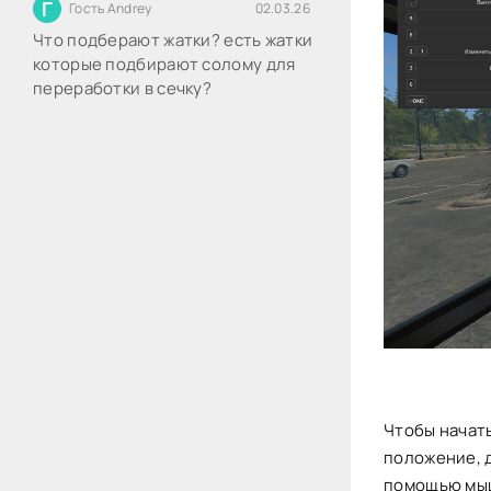
Г
Гость Andrey
02.03.26
Что подберают жатки? есть жатки
которые подбирают солому для
переработки в сечку?
Чтобы начат
положение, д
помощью мы