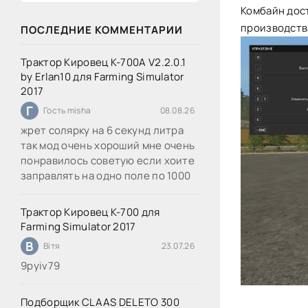
Комбайн дос
производств
ПОСЛЕДНИЕ КОММЕНТАРИИ
Трактор Кировец К-700А V2.2.0.1
by Erlan10 для Farming Simulator
2017
Г
Гость misha
08.08.26
жрет солярку на 6 секунд литра
так мод очень хороший мне очень
понравилось советую если хоите
заправлять на одно поле по 1000
Трактор Кировец К-700 для
Farming Simulator 2017
В
Вітя
23.07.26
9руіv79
Подборщик CLAAS DELETO 300