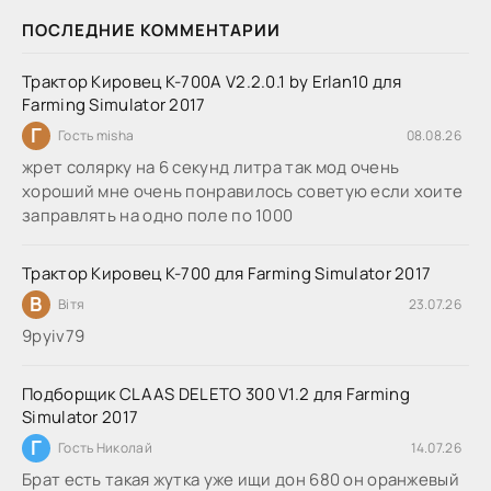
ПОСЛЕДНИЕ КОММЕНТАРИИ
Трактор Кировец К-700А V2.2.0.1 by Erlan10 для
Farming Simulator 2017
Г
Гость misha
08.08.26
жрет солярку на 6 секунд литра так мод очень
хороший мне очень понравилось советую если хоите
заправлять на одно поле по 1000
Трактор Кировец К-700 для Farming Simulator 2017
В
Вітя
23.07.26
9руіv79
Подборщик CLAAS DELETO 300 V1.2 для Farming
Simulator 2017
Г
Гость Николай
14.07.26
Брат есть такая жутка уже ищи дон 680 он оранжевый