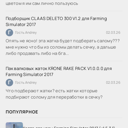
цветом я им сам лично пользуюсь
Подборщик CLAAS DELETO 300 V1.2 для Farming
Simulator 2017
Г
Гость Andrey
02.03.26
Опять не ясно! эта жатка будет подберать салому???
мне нужно что бы из соломы делать сечку, а дальше
либо продавать либо на бга...
Пак валковых жаток KRONE RAKE PACK V1.0.0.0 для
Farming Simulator 2017
Г
Гость Andrey
02.03.26
Что подберают жатки? есть жатки которые
подбирают солому для переработки в сечку?
ПОПУЛЯРНОЕ