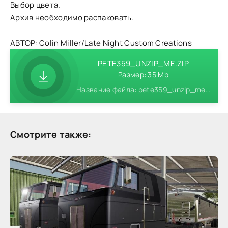
Выбор цвета.
Архив необходимо распаковать.
АВТОР: Colin Miller/Late Night Custom Creations
PETE359_UNZIP_ME.ZIP
Размер: 35 Mb
Название файла: pete359_unzip_me.zip
Смотрите также: