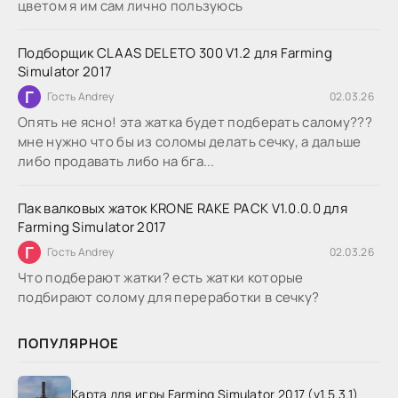
цветом я им сам лично пользуюсь
Подборщик CLAAS DELETO 300 V1.2 для Farming
Simulator 2017
Г
Гость Andrey
02.03.26
Опять не ясно! эта жатка будет подберать салому???
мне нужно что бы из соломы делать сечку, а дальше
либо продавать либо на бга...
Пак валковых жаток KRONE RAKE PACK V1.0.0.0 для
Farming Simulator 2017
Г
Гость Andrey
02.03.26
Что подберают жатки? есть жатки которые
подбирают солому для переработки в сечку?
ПОПУЛЯРНОЕ
Карта для игры Farming Simulator 2017 (v1.5.3.1)