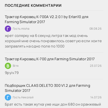
ПОСЛЕДНИЕ КОММЕНТАРИИ
Трактор Кировец К-700А V2.2.0.1 by Erlan10 для
Farming Simulator 2017
Г
Гость misha
08.08.26
жрет солярку на 6 секунд литра так мод очень
хороший мне очень понравилось советую если хоите
заправлять на одно поле по 1000
Трактор Кировец К-700 для Farming Simulator 2017
В
Вітя
23.07.26
9руіv79
Подборщик CLAAS DELETO 300 V1.2 для Farming
Simulator 2017
Г
Гость Николай
14.07.26
Брат есть такая жутка уже ищи дон 680 он оранжевый