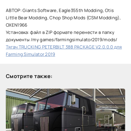
АВТОР: Giants Software, Eagle355th Modding, Otis
Little Bear Modding, Chop Shop Mods (CSM Modding),
OXEN1966
Установка: файл в ZIP формате перенести в папку
документы /my games/farmingsimulator2019/mods/
Тягач TRUCKING PETERBILT 388 PACKAGE V2.0.0.0 для
Farming Simulator 2019
Смотрите также: