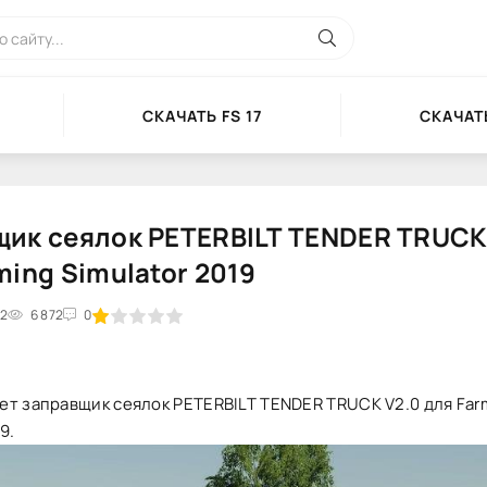
СКАЧАТЬ FS 17
СКАЧАТЬ
ик сеялок PETERBILT TENDER TRUCK
ming Simulator 2019
22
2
3
6 872
4
5
0
ет заправщик сеялок PETERBILT TENDER TRUCK V2.0 для Far
9.