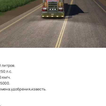
 литров.
50 л.с.
6 км/ч.
75000.
емена,удобрения,известь.