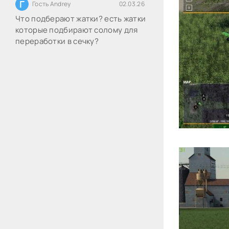
Г
Гость Andrey
02.03.26
Что подберают жатки? есть жатки
которые подбирают солому для
переработки в сечку?