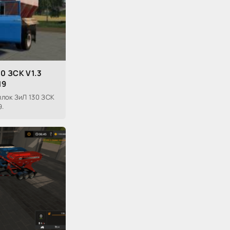
0 ЗСК V1.3
19
лок ЗиЛ 130 ЗСК
9.