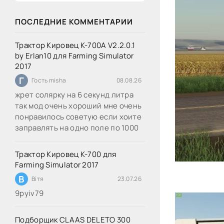
ПОСЛЕДНИЕ КОММЕНТАРИИ
Трактор Кировец К-700А V2.2.0.1
by Erlan10 для Farming Simulator
2017
Г
Гость misha
08.08.26
жрет солярку на 6 секунд литра
так мод очень хороший мне очень
понравилось советую если хоите
заправлять на одно поле по 1000
Трактор Кировец К-700 для
Farming Simulator 2017
В
Вітя
23.07.26
9руіv79
Подборщик CLAAS DELETO 300