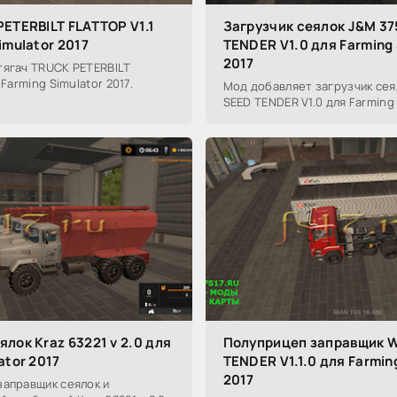
ETERBILT FLATTOP V1.1
Загрузчик сеялок J&M 37
imulator 2017
TENDER V1.0 для Farming 
2017
тягач TRUCK PETERBILT
 Farming Simulator 2017.
Мод добавляет загрузчик сея
SEED TENDER V1.0 для Farming 
лок Kraz 63221 v 2.0 для
Полуприцеп заправщик 
ator 2017
TENDER V1.1.0 для Farmin
2017
заправщик сеялок и