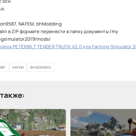
 оси.
я.
ton9587, NAFEM, bhModding
айл в ZIP формате перенести в папку документы /my
ngsimulator2019/mods/
ялок PETERBILT TENDER TRUCK V2.0 для Farming Simulator 2
587
NAFEM
BHMODDING
также: