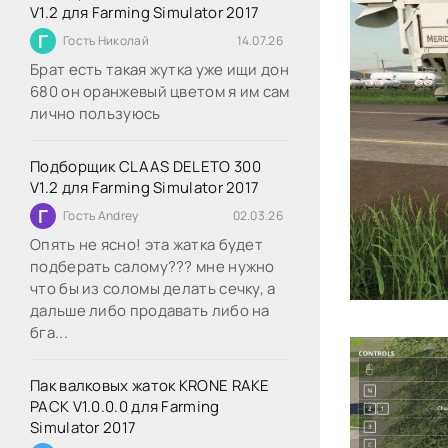
V1.2 для Farming Simulator 2017
Г
Гость Николай
14.07.26
Брат есть такая жутка уже ищи дон
680 он оранжевый цветом я им сам
лично пользуюсь
Подборщик CLAAS DELETO 300
V1.2 для Farming Simulator 2017
Г
Гость Andrey
02.03.26
Опять не ясно! эта жатка будет
подберать салому??? мне нужно
что бы из соломы делать сечку, а
дальше либо продавать либо на
бга...
Пак валковых жаток KRONE RAKE
PACK V1.0.0.0 для Farming
Simulator 2017