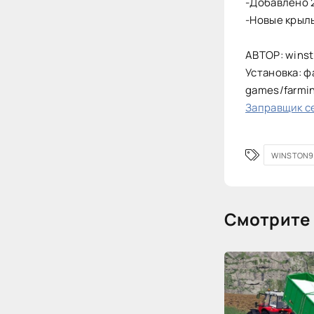
-Добавлено 2
-Новые крыль
АВТОР: wins
Установка: ф
games/farmi
Заправщик се
WINSTON9
Смотрите 