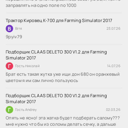
заправлять на одно поле по 1000
Трактор Кировец К-700 для Farming Simulator 2017
В
Вітя
23.07.26
9руіv79
Подборщик CLAAS DELETO 300 V1.2 для Farming
Simulator 2017
Г
Гость Николай
14.07.26
Брат есть такая жутка уже ищи дон 680 он оранжевый
цветом я им сам лично пользуюсь
Подборщик CLAAS DELETO 300 V1.2 для Farming
Simulator 2017
Г
Гость Andrey
02.03.26
Опять не ясно! эта жатка будет подберать салому???
мне нужно что бы из соломы делать сечку, а дальше