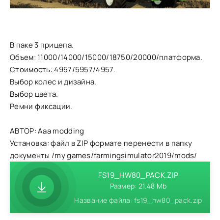
В паке 3 прицепа.
Объем: 11000/14000/15000/18750/20000/платформа.
Стоимость: 4957/5957/4957.
Выбор колес и дизайна.
Выбор цвета.
Ремни фиксации.
АВТОР: Aaa modding
Установка: файл в ZIP формате перенести в папку
документы /my games/farmingsimulator2019/mods/
FS19_HW80_PACK.ZIP
Размер: 21.48 Mb
Название файла: fs19_hw80_pack.zip