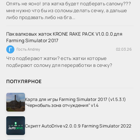
Опять не ясно! эта жатка будет подберать салому???
мне нужно что бы из соломы делать сечку, а дальше
либо продавать либо на бга...
Пак валковых жаток KRONE RAKE PACK V1.0.0.0 для
Farming Simulator 2017
Г
Гость Andrey
02.03.26
Что подберают жатки? есть жатки которые
подбирают солому для переработки в сечку?
ПОПУЛЯРНОЕ
Карта для игры Farming Simulator 2017 (v1.5.3.1)
"Чернобыль зона отчуждения" v1.4
Скрипт AutoDrive v2.0.0.9 Farming Simulator 2022