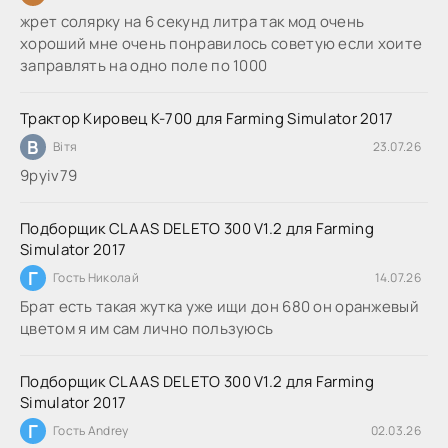
жрет солярку на 6 секунд литра так мод очень
хороший мне очень понравилось советую если хоите
заправлять на одно поле по 1000
Трактор Кировец К-700 для Farming Simulator 2017
В
Вітя
23.07.26
9руіv79
Подборщик CLAAS DELETO 300 V1.2 для Farming
Simulator 2017
Г
Гость Николай
14.07.26
Брат есть такая жутка уже ищи дон 680 он оранжевый
цветом я им сам лично пользуюсь
Подборщик CLAAS DELETO 300 V1.2 для Farming
Simulator 2017
Г
Гость Andrey
02.03.26