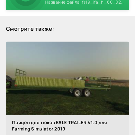
Название файла: fs19_ifa_hl_60_02_pack.zip
Смотрите также:
Прицеп для тюков BALE TRAILER V1.0 для
Farming Simulator 2019