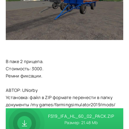
В паке 2 прицепа.
Стоимость: 3000.
Ремни фиксации.
АВТОР: UNorby
Установка: файл в ZIP формате перенести в папку
документы /my games/farmingsimulator2019/mods/
FS19_IFA_HL_60_02_PACK.ZIP
Размер: 21.48 Mb