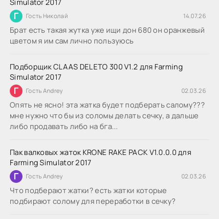
Simulator 2017
Г
Гость Николай
14.07.26
Брат есть такая жутка уже ищи дон 680 он оранжевый
цветом я им сам лично пользуюсь
Подборщик CLAAS DELETO 300 V1.2 для Farming
Simulator 2017
Г
Гость Andrey
02.03.26
Опять не ясно! эта жатка будет подберать салому???
мне нужно что бы из соломы делать сечку, а дальше
либо продавать либо на бга...
Пак валковых жаток KRONE RAKE PACK V1.0.0.0 для
Farming Simulator 2017
Г
Гость Andrey
02.03.26
Что подберают жатки? есть жатки которые
подбирают солому для переработки в сечку?