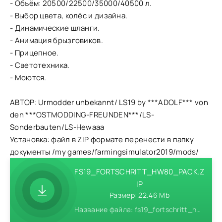
- Объём: 20500/22500/35000/40500 л.
- Выбор цвета, колёс и дизайна.
- Динамические шланги.
- Анимация брызговиков.
- Прицепное.
- Светотехника.
- Моются.
АВТОР: Urmodder unbekannt/ LS19 by ***ADOLF*** von
den ***OSTMODDING-FREUNDEN***/LS-
Sonderbauten/LS-Hewaaa
Установка: файл в ZIP формате перенести в папку
документы /my games/farmingsimulator2019/mods/
FS19_FORTSCHRITT_HW80_PACK.Z
IP
Размер: 22.46 Mb
Название файла: fs19_fortschritt_hw80_pack.zip