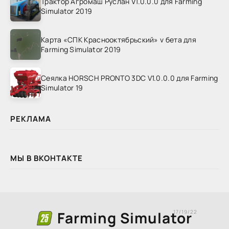
Трактор Агромаш Руслан V1.0.0.0 для Farming
Simulator 2019
Карта «СПК Краснооктябрьский» v бета для
Farming Simulator 2019
Сеялка HORSCH PRONTO 3DC V1.0.0.0 для Farming
Simulator 19
РЕКЛАМА
МЫ В ВКОНТАКТЕ
Farming Simulator
17/19/22