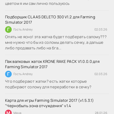
цветом я им сам лично пользуюсь
Подборщик CLAAS DELETO 300 V1.2 для Farming
Simulator 2017
Г
Гость Andrey
02.03.26
Опять не ясно! эта жатка будет подберать салому???
мне нужно что бы из соломы делать сечку, а дальше
либо продавать либо на бга...
Пак валковых жаток KRONE RAKE PACK V1.0.0.0 для
Farming Simulator 2017
Г
Гость Andrey
02.03.26
Что подберают жатки? есть жатки которые
подбирают солому для переработки в сечку?
Карта для игры Farming Simulator 2017 (v1.5.3.1)
"Чернобыль зона отчуждения" v1.4
M
Maya
28.01.26