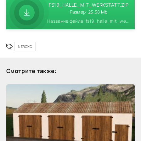
FS19_HALLE_MIT_WERKSTATT.ZIP
Размер: 23.38 Mb
Название файла: fs19_halle_mit_werkstatt.zip
NEROXC
Смотрите также: