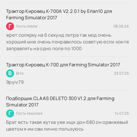
Трактор Кировец К-700А V2.2.0.1 by Erlan10 для
Farming Simulator 2017
Г
Гость misha
08.08.26
жрет солярку на 6 секунд литра так мод очень
хороший мне очень понравилось советую если хоите
заправлять на одно поле по 1000
Трактор Кировец К-700 для Farming Simulator 2017
В
Вітя
23.07.26
9руіv79
Подборщик CLAAS DELETO 300 V1.2 для Farming
Simulator 2017
Г
Гость Николай
14.07.26
Брат есть такая жутка уже ищи дон 680 он оранжевый
цветом я им сам лично пользуюсь