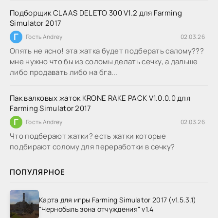
Подборщик CLAAS DELETO 300 V1.2 для Farming
Simulator 2017
Г
Гость Andrey
02.03.26
Опять не ясно! эта жатка будет подберать салому???
мне нужно что бы из соломы делать сечку, а дальше
либо продавать либо на бга...
Пак валковых жаток KRONE RAKE PACK V1.0.0.0 для
Farming Simulator 2017
Г
Гость Andrey
02.03.26
Что подберают жатки? есть жатки которые
подбирают солому для переработки в сечку?
ПОПУЛЯРНОЕ
Карта для игры Farming Simulator 2017 (v1.5.3.1)
"Чернобыль зона отчуждения" v1.4