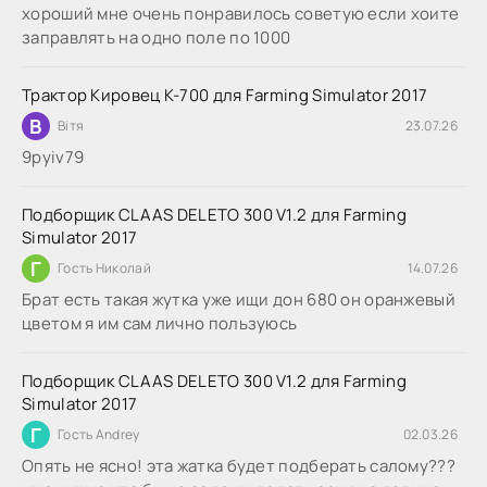
хороший мне очень понравилось советую если хоите
заправлять на одно поле по 1000
Трактор Кировец К-700 для Farming Simulator 2017
В
Вітя
23.07.26
9руіv79
Подборщик CLAAS DELETO 300 V1.2 для Farming
Simulator 2017
Г
Гость Николай
14.07.26
Брат есть такая жутка уже ищи дон 680 он оранжевый
цветом я им сам лично пользуюсь
Подборщик CLAAS DELETO 300 V1.2 для Farming
Simulator 2017
Г
Гость Andrey
02.03.26
Опять не ясно! эта жатка будет подберать салому???