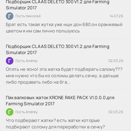
Подборщик CLAAS DELETO 300 V1.2 для Farming
Simulator 2017
Г
Гость Николай
14.07.26
Брат есть такая жутка уже ищи дон 680 он оранжевый
цветом я им сам лично пользуюсь
Подборщик CLAAS DELETO 300 V1.2 для Farming
Simulator 2017
Г
Гость Andrey
02.03.26
Опять не ясно! эта жатка будет подберать салому???
мне нужно что бы из соломы делать сечку, а дальше
либо продавать либо на бга...
Пак валковых жаток KRONE RAKE PACK V1.0.0.0 для
Farming Simulator 2017
Г
Гость Andrey
02.03.26
Что подберают жатки? есть жатки которые
подбирают солому для переработки в сечку?