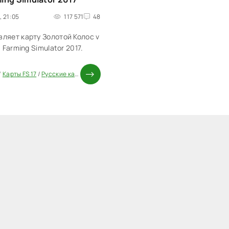
, 21:05
117 571
48
ляет карту Золотой Колос v
я Farming Simulator 2017.
/
Карты FS 17
/
Русские карты для FS 17
/
Моды ФС 17