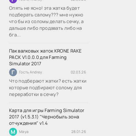
Опять не ясно! эта жатка будет
подберать салому??? мне нужно
что бы из соломы делать сечку, а
дальше либо продавать либо на
бга...
Пак валковых жаток KRONE RAKE
PACK V1.0.0.0 для Farming
Simulator 2017
Г
Гость Andrey
02.03.26
Что подберают жатки? есть жатки
которые подбирают солому для
переработки в сечку?
Карта для игры Farming Simulator
2017 (v1.5.3.1) "Чернобыль зона
отчуждения" v1.4
M
Maya
28.01.26