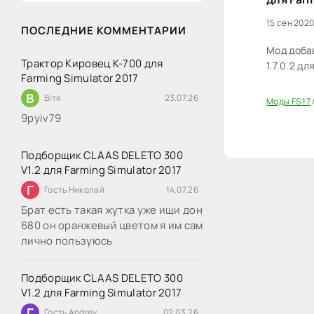
15 сен 2020
ПОСЛЕДНИЕ КОММЕНТАРИИ
Мод добав
Трактор Кировец К-700 для
1.7.0.2 дл
Farming Simulator 2017
В
Вітя
23.07.26
Моды FS 17
40
9руіv79
Подборщик CLAAS DELETO 300
V1.2 для Farming Simulator 2017
Г
Гость Николай
14.07.26
Брат есть такая жутка уже ищи дон
680 он оранжевый цветом я им сам
лично пользуюсь
Подборщик CLAAS DELETO 300
V1.2 для Farming Simulator 2017
Г
Гость Andrey
02.03.26