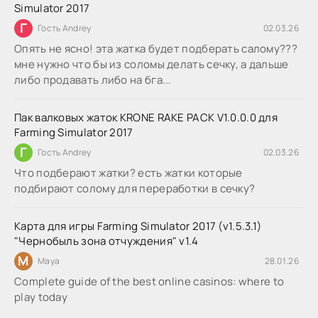
Simulator 2017
Г
Гость Andrey
02.03.26
Опять не ясно! эта жатка будет подберать салому???
мне нужно что бы из соломы делать сечку, а дальше
либо продавать либо на бга...
Пак валковых жаток KRONE RAKE PACK V1.0.0.0 для
Farming Simulator 2017
Г
Гость Andrey
02.03.26
Что подберают жатки? есть жатки которые
подбирают солому для переработки в сечку?
Карта для игры Farming Simulator 2017 (v1.5.3.1)
"Чернобыль зона отчуждения" v1.4
M
Maya
28.01.26
Complete guide of the best online casinos: where to
play today