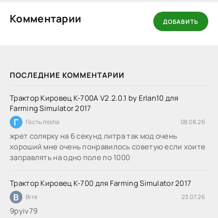
Комментарии
ДОБАВИТЬ
ПОСЛЕДНИЕ КОММЕНТАРИИ
Трактор Кировец К-700А V2.2.0.1 by Erlan10 для
Farming Simulator 2017
Г
Гость misha
08.08.26
жрет солярку на 6 секунд литра так мод очень
хороший мне очень понравилось советую если хоите
заправлять на одно поле по 1000
Трактор Кировец К-700 для Farming Simulator 2017
В
Вітя
23.07.26
9руіv79