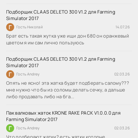
Подборщик CLAAS DELETO 300 V1.2 для Farming
Simulator 2017
Г
Гость Николай
14.07.26
Брат есть такая жутка уже ищи дон 680 он оранжевый
цветом я им сам лично пользуюсь
Подборщик CLAAS DELETO 300 V1.2 для Farming
Simulator 2017
Г
Гость Andrey
02.03.26
Опять не ясно! эта жатка будет подберать салому???
мне нужно что бы из соломы делать сечку, а дальше
либо продавать либо на бга...
Пак валковых жаток KRONE RAKE PACK V1.0.0.0 для
Farming Simulator 2017
Г
Гость Andrey
02.03.26
Что подберают жатки? есть жатки которые