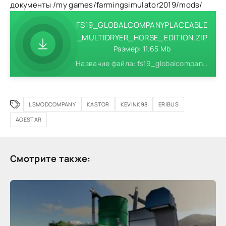
документы /my games/farmingsimulator2019/mods/
FS19_GLOBALCOMPANYPLACEABLE
_MULTIDRYER_HORSE_EDITION.ZIP
Размер: 11.65 Mb
Название файла: fs19_globalcompanyplaceable_multidryer_horse_edition.zip
LSMODCOMPANY
KASTOR
KEVINK98
ERIBUS
AGESTAR
Смотрите также: