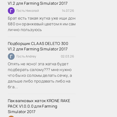
V1.2 для Farming Simulator 2017
Г
Гость Николай
14.07.26
Брат есть такая жутка уже ищи дон
680 он оранжевый цветом я им сам
лично пользуюсь
Подборщик CLAAS DELETO 300
V1.2 для Farming Simulator 2017
Г
Гость Andrey
02.03.26
Опять не ясно! эта жатка будет
подберать салому??? мне нужно
что бы из соломы делать сечку, а
дальше либо продавать либо на
бга...
Пак валковых жаток KRONE RAKE
PACK V1.0.0.0 для Farming
Simulator 2017