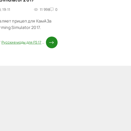
, 19:11
11 998
0
вляет прицеп для КамАЗа
arming Simulator 2017.
/
Русские моды для FS 17
/
Прицепы для FS 17
/
Моды ФС 17