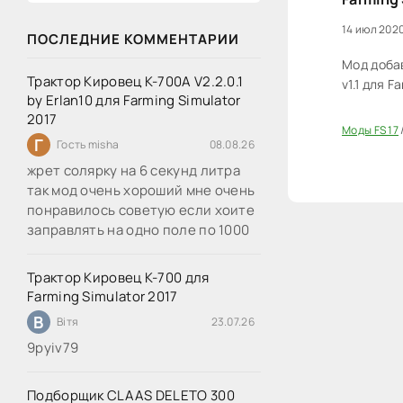
14 июл 2020
ПОСЛЕДНИЕ КОММЕНТАРИИ
Мод доба
Трактор Кировец К-700А V2.2.0.1
v1.1 для F
by Erlan10 для Farming Simulator
2017
Моды FS 17
20
Г
Гость misha
08.08.26
жрет солярку на 6 секунд литра
так мод очень хороший мне очень
понравилось советую если хоите
заправлять на одно поле по 1000
Трактор Кировец К-700 для
Farming Simulator 2017
В
Вітя
23.07.26
9руіv79
Подборщик CLAAS DELETO 300