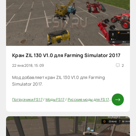
Кран ZIL 130 V1.0 для Farming Simulator 2017
22 янв 2018, 15:09
2
Мод добавляет кран ZIL 130 V1.0 для Farming
Simulator 2017.
Погрузчики FS 17
/
Моды FS 17
/
Русские моды для FS 17
/
Русская техн