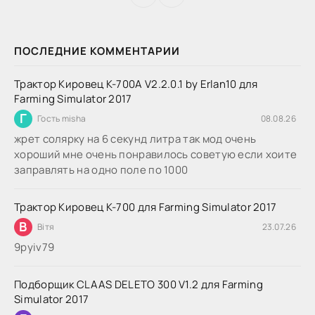
ПОСЛЕДНИЕ КОММЕНТАРИИ
Трактор Кировец К-700А V2.2.0.1 by Erlan10 для
Farming Simulator 2017
Г
Гость misha
08.08.26
жрет солярку на 6 секунд литра так мод очень
хороший мне очень понравилось советую если хоите
заправлять на одно поле по 1000
Трактор Кировец К-700 для Farming Simulator 2017
В
Вітя
23.07.26
9руіv79
Подборщик CLAAS DELETO 300 V1.2 для Farming
Simulator 2017