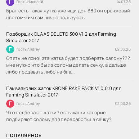
Г
Гость Николай
14.07.26
Брат есть такая жутка уже ищи дон 680 он оранжевый
цветом я им сам лично пользуюсь
Подборщик CLAAS DELETO 300 V1.2 для Farming
Simulator 2017
Г
Гость Andrey
02.03.26
Опять не ясно! эта жатка будет подберать салому???
мне нужно что бы из соломы делать сечку, а дальше
либо продавать либо на бга...
Пак валковых жаток KRONE RAKE PACK V1.0.0.0 для
Farming Simulator 2017
Г
Гость Andrey
02.03.26
Что подберают жатки? есть жатки которые
подбирают солому для переработки в сечку?
ПОПУЛЯРНОЕ