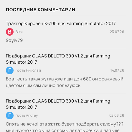
ПОСЛЕДНИЕ КОММЕНТАРИИ
Трактор Кировец К-700 для Farming Simulator 2017
В
Вітя
23.07.26
9руіv79
Подборщик CLAAS DELETO 300 V1.2 для Farming
Simulator 2017
Г
Гость Николай
14.07.26
Брат есть такая жутка уже ищи дон 680 он оранжевый
цветом я им сам лично пользуюсь
Подборщик CLAAS DELETO 300 V1.2 для Farming
Simulator 2017
Г
Гость Andrey
02.03.26
Опять не ясно! эта жатка будет подберать салому???
мне нужно что бы из соломы делать сечку, а дальше