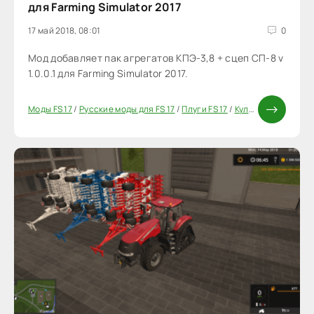
для Farming Simulator 2017
17 май 2018, 08:01
0
Мод добавляет пак агрегатов КПЭ-3,8 + сцеп СП-8 v
1.0.0.1 для Farming Simulator 2017.
Моды FS 17
/
Русские моды для FS 17
/
Плуги FS 17
/
Культиваторы для FS17