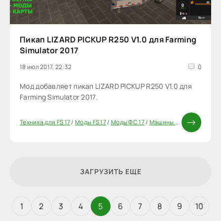
Пикап LIZARD PICKUP R250 V1.0 для Farming
Simulator 2017
18 июл 2017, 22:32
0
Мод добавляет пикап LIZARD PICKUP R250 V1.0 для
Farming Simulator 2017.
Техника для FS 17
/
Моды FS 17
/
Моды ФС 17
/
Машины для FS17
ЗАГРУЗИТЬ ЕЩЕ
1
2
3
4
5
6
7
8
9
10