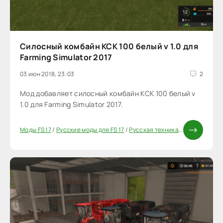
Силосный комбайн КСК 100 белый v 1.0 для
Farming Simulator 2017
03 июн 2018, 23:03
2
Мод добавляет силосный комбайн КСК 100 белый v
1.0 для Farming Simulator 2017.
Моды FS 17
/
Русские моды для FS 17
/
Русская техника FS 17
/
Комбайн