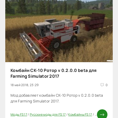
Комбайн СК-10 Ротор v 0.2.0.0 beta для
Farming Simulator 2017
18 май 2018, 23:29
0
Мод добавляет комбайн СК-10 Ротор v 0.2.0.0 beta
для Farming Simulator 2017.
Моды FS 17
/
Русские моды для FS 17
/
Комбайны FS 17
/
Моды ФС 17
/
П