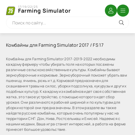
17/19/22/25
Farming Simulator
Комбайны для Farming Simulator 2017 / FS 17
Комбайны для Farming Simulator 2017-2019-2022 необходимы
каждому фермеру чтобы убирать поля на которых посажены
различные сельскохозяйственные культуры. Комбайны бывают
зерноуборочные и кормовые. Зерноуборочный поможет убрать вам
пшеницу, ячмень, рожь и т.д. Кормовой предназначен для
скашивания травы на силос, уборки подсолнуха, кукурузы и других
подобных культур. К каждому из комбайнов идет своя собственная
жатка, это такое устройство, с помощью которого идет сбор
урожая. Они различаются рабочей шириной и по культурам для
уборки которой они предназначены. В этом разделе вы также
найдете русские комбайны, которые очень популярны у нас на
территории СНГ: Дон, Нива, Ростсельмаш и Енисей. Надеемся с
нашими модами, Ваша игра станет интересней, а работа на ферме
принесет большое удовольствие.