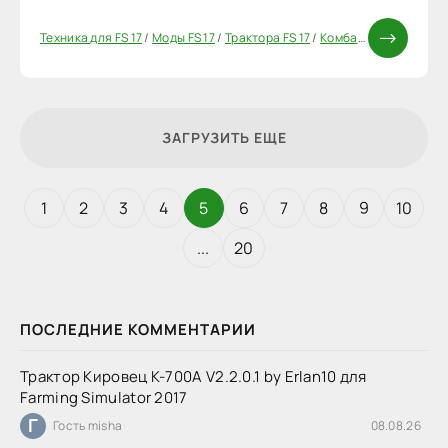
Техника для FS 17
/
Моды FS 17
/
Трактора FS 17
/
Комбайны FS 17
/
Моды
ЗАГРУЗИТЬ ЕЩЕ
1
2
3
4
5
6
7
8
9
10
...
20
ПОСЛЕДНИЕ КОММЕНТАРИИ
Трактор Кировец К-700А V2.2.0.1 by Erlan10 для
Farming Simulator 2017
Г
Гость misha
08.08.26