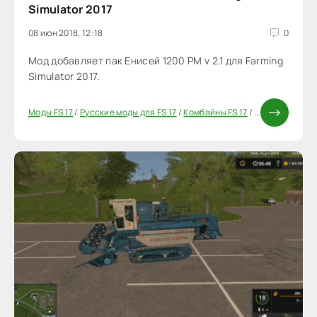
Simulator 2017
08 июн 2018, 12:18
0
Мод добавляет пак Енисей 1200 РМ v 2.1 для Farming
Simulator 2017.
Моды FS 17
/
Русские моды для FS 17
/
Комбайны FS 17
/
Моды ФС 17
/
П