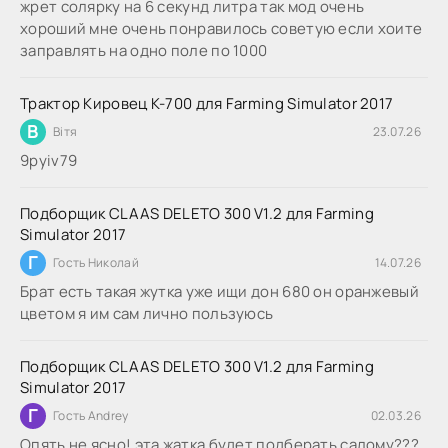
жрет солярку на 6 секунд литра так мод очень
хороший мне очень понравилось советую если хоите
заправлять на одно поле по 1000
Трактор Кировец К-700 для Farming Simulator 2017
В
Вітя
23.07.26
9руіv79
Подборщик CLAAS DELETO 300 V1.2 для Farming
Simulator 2017
Г
Гость Николай
14.07.26
Брат есть такая жутка уже ищи дон 680 он оранжевый
цветом я им сам лично пользуюсь
Подборщик CLAAS DELETO 300 V1.2 для Farming
Simulator 2017
Г
Гость Andrey
02.03.26
Опять не ясно! эта жатка будет подберать салому???