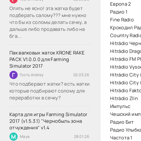
Европа 2
Опять не ясно! эта жатка будет
Радио 1
подберать салому??? мне нужно
Fine Radio
что бы из соломы делать сечку, а
Крокодил Ра
дальше либо продавать либо на
Country Radi
бга...
Hitrádio Чер
Hitrádio Drag
Пак валковых жаток KRONE RAKE
Hitrádio FM P
PACK V1.0.0.0 для Farming
Simulator 2017
Hitrádio Vyso
Г
Hitrádio City
Гость Andrey
02.03.26
Hitrádio City
Что подберают жатки? есть жатки
Hitrádio Fakt
которые подбирают солому для
переработки в сечку?
Hitrádio Zlín
Импульс
Чешский имп
Карта для игры Farming Simulator
2017 (v1.5.3.1) "Чернобыль зона
Радио Бит
отчуждения" v1.4
Радио Улыбк
M
Maya
28.01.26
Частота 1