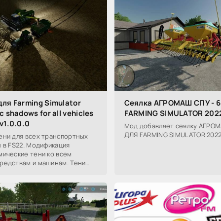
ля Farming Simulator
Сеялка АГРОМАШ СПУ - 6
 shadows for all vehicles
FARMING SIMULATOR 202
v1.0.0.0
Мод добавляет сеялку АГРОМА
ДЛЯ FARMING SIMULATOR 202
ени для всех транспортных
 в FS22. Модификация
мические тени ко всем
редствам и машинам. Тени
ета, дальнего света и