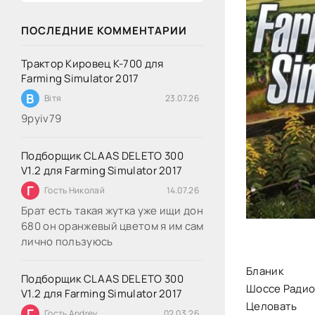
ПОСЛЕДНИЕ КОММЕНТАРИИ
Трактор Кировец К-700 для
Farming Simulator 2017
В
Вітя
23.07.26
9руіv79
Подборщик CLAAS DELETO 300
V1.2 для Farming Simulator 2017
Г
Гость Николай
14.07.26
Брат есть такая жутка уже ищи дон
680 он оранжевый цветом я им сам
лично пользуюсь
Бланик
Подборщик CLAAS DELETO 300
Шоссе Ради
V1.2 для Farming Simulator 2017
Целовать
Г
Гость Andrey
02.03.26