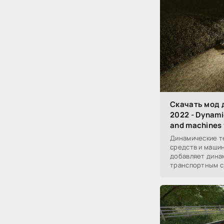
Скачать мод д
2022 - Dynamic
and machines 
Динамические т
средств и машин
добавляет дина
транспортным с
для ближнего св
рабочего