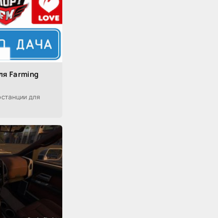
ля Farming
останции для