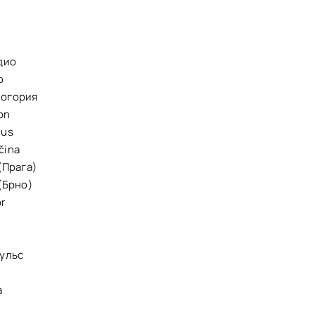
дио
o
ногория
on
lus
čina
 (Прага)
 (Брно)
or
ульс
а