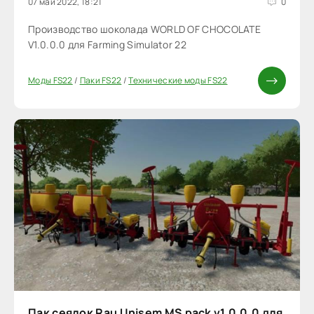
07 май 2022, 18:21
0
Производство шоколада WORLD OF CHOCOLATE
V1.0.0.0 для Farming Simulator 22
Моды FS22
/
Паки FS22
/
Технические моды FS22
Пак сеялок Rau Unisem MS pack v1.0.0.0 для