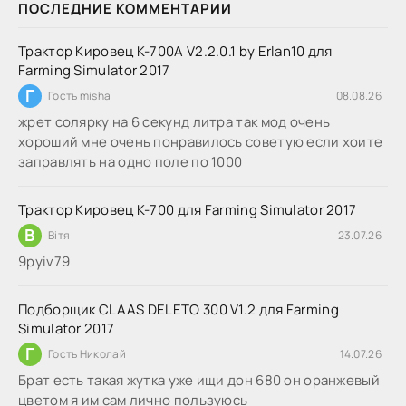
ПОСЛЕДНИЕ КОММЕНТАРИИ
Трактор Кировец К-700А V2.2.0.1 by Erlan10 для
Farming Simulator 2017
Г
Гость misha
08.08.26
жрет солярку на 6 секунд литра так мод очень
хороший мне очень понравилось советую если хоите
заправлять на одно поле по 1000
Трактор Кировец К-700 для Farming Simulator 2017
В
Вітя
23.07.26
9руіv79
Подборщик CLAAS DELETO 300 V1.2 для Farming
Simulator 2017
Г
Гость Николай
14.07.26
Брат есть такая жутка уже ищи дон 680 он оранжевый
цветом я им сам лично пользуюсь