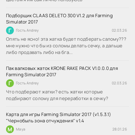
Подборщик CLAAS DELETO 300 V1.2 для Farming
Simulator 2017
Г
Гость Andrey
02.03.26
Опять не ясно! эта жатка будет подберать салому???
мне нужно что бы из соломы делать сечку, а дальше
либо продавать либо на бга...
Пак валковых жаток KRONE RAKE PACK V1.0.0.0 для
Farming Simulator 2017
Г
Гость Andrey
02.03.26
Что подберают жатки? есть жатки которые
подбирают солому для переработки в сечку?
Карта для игры Farming Simulator 2017 (v1.5.3.1)
"Чернобыль зона отчуждения" v1.4
M
Maya
28.01.26