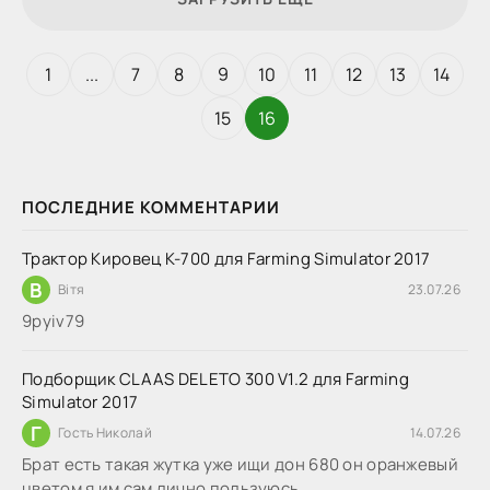
1
...
7
8
9
10
11
12
13
14
15
16
ПОСЛЕДНИЕ КОММЕНТАРИИ
Трактор Кировец К-700 для Farming Simulator 2017
В
Вітя
23.07.26
9руіv79
Подборщик CLAAS DELETO 300 V1.2 для Farming
Simulator 2017
Г
Гость Николай
14.07.26
Брат есть такая жутка уже ищи дон 680 он оранжевый
цветом я им сам лично пользуюсь