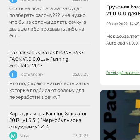
Грузовик Ive
Опять не ясно! эта жатка будет
v1.0.0.0 для 
подберать салому??? мне нужно
что бы из соломы делать сечку, а
09 янв 2022, 14:49
дальше либо продавать либо на
бга...
Мод добавляет 
Autoload v1.0.0
Пак валковых жаток KRONE RAKE
PACK V1.0.0.0 для Farming
Simulator 2017
Farming Simulator
Г
Гость Andrey
02.03.26
0
Что подберают жатки? есть жатки
которые подбирают солому для
переработки в сечку?
Карта для игры Farming Simulator
2017 (v1.5.3.1) "Чернобыль зона
отчуждения" v1.4
M
Maya
28.01.26