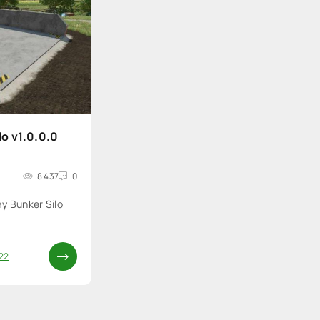
o v1.0.0.0
8 437
0
 Bunker Silo
2
22