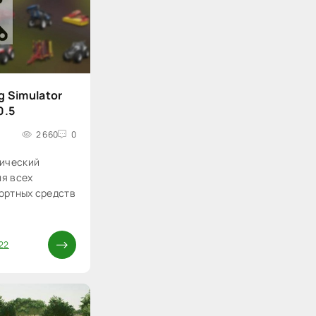
g Simulator
0.5
2 660
0
тический
ля всех
ортных средств
22