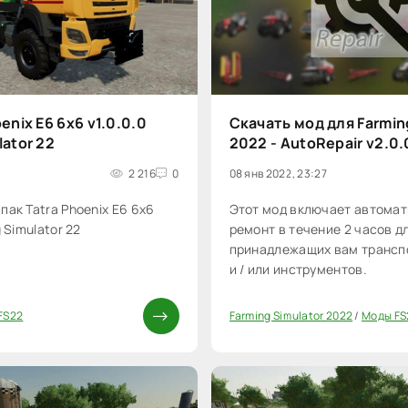
enix E6 6x6 v1.0.0.0
Скачать мод для Farmin
lator 22
2022 - AutoRepair v2.0.
5
2 216
0
08 янв 2022, 23:27
пак Tatra Phoenix E6 6x6
Этот мод включает автома
g Simulator 22
ремонт в течение 2 часов д
принадлежащих вам трансп
и / или инструментов.
FS22
Farming Simulator 2022
/
Моды FS
100