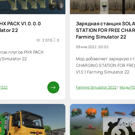
HX PACK V1.0.0.0
Зарядная станция SOL
lator 22
STATION FOR FREE CHARG
Farming Simulator 22
8
2 070
0
09 янв 2022, 00:02
пак плугов PHX PACK
g Simulator 22
Мод добавляет зарядную с
CHARGING STATION FOR FRE
V1.0.1 Farming Simulator 22
FS22
Farming Simulator 2022
/
Моды FS
0