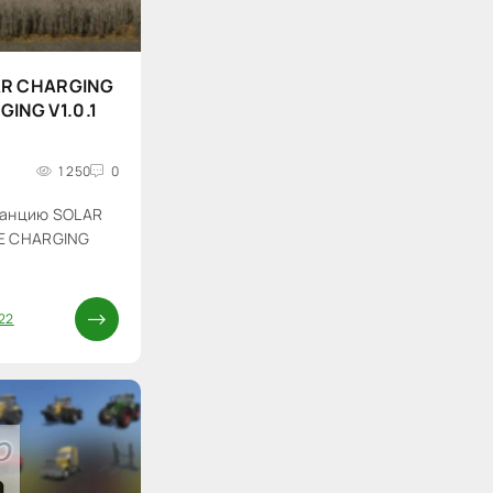
AR CHARGING
ING V1.0.1
1 250
0
танцию SOLAR
E CHARGING
22