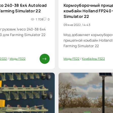
co 240-38 6x4 Autoload
Кормоуборочный приц
Farming Simulator 22
комбайн Holland FP240 v
Simulator 22
1 708
0
09 янв 2022, 14:43
грузовик Iveco 240-38 6x4
.0 для Farming Simulator 22
Мод добавляет кормоуборо
прицепной комбайн Holland F
Farming Simulator 22
 2022
/
Моды FS22
Моды FS22
/
Комбайны FS22
0