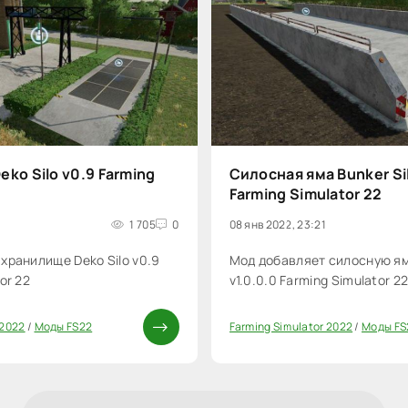
ko Silo v0.9 Farming
Силосная яма Bunker Sil
Farming Simulator 22
5
1 705
0
08 янв 2022, 23:21
хранилище Deko Silo v0.9
Мод добавляет силосную яму
or 22
v1.0.0.0 Farming Simulator 2
 2022
/
Моды FS22
Farming Simulator 2022
/
Моды FS
0