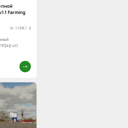
епной
1.1 Farming
1 739
0
чный
P240 v1.1