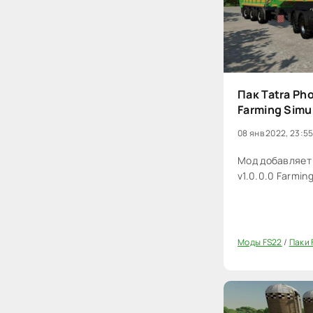
Пак Tatra Pho
Farming Simu
08 янв 2022, 23:5
Мод добавляет 
v1.0.0.0 Farmin
Моды FS22
/
Паки 
0