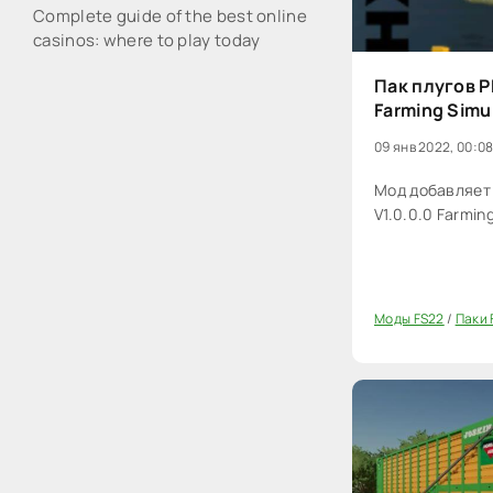
Complete guide of the best online
casinos: where to play today
Пак плугов P
Farming Simu
09 янв 2022, 00:0
Мод добавляет 
V1.0.0.0 Farmin
Моды FS22
/
Паки 
0