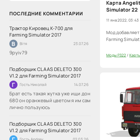
Карта Angelit
Simulator 22
ПОСЛЕДНИЕ КОММЕНТАРИИ
11 янв 2022, 03:43
Трактор Кировец К-700 для
Мод добавляет к
Farming Simulator 2017
Farming Simulat
В
Вітя
23.07.26
9руіv79
Моды FS22
/
Карты
0
Подборщик CLAAS DELETO 300
V1.2 для Farming Simulator 2017
Г
Гость Николай
14.07.26
Брат есть такая жутка уже ищи дон
680 он оранжевый цветом я им сам
лично пользуюсь
Подборщик CLAAS DELETO 300
V1.2 для Farming Simulator 2017
Г
Гость Andrey
02.03.26