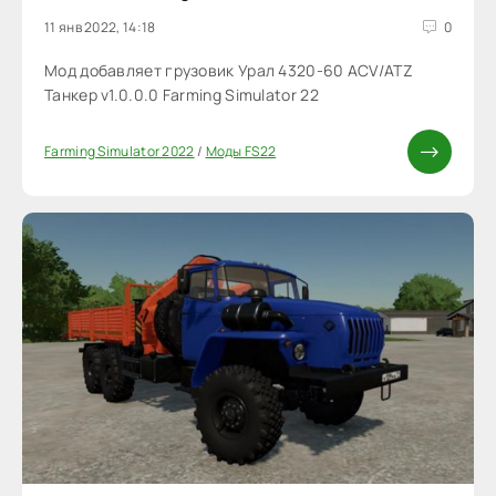
11 янв 2022, 14:18
0
Мод добавляет грузовик Урал 4320-60 ACV/ATZ
Танкер v1.0.0.0 Farming Simulator 22
Farming Simulator 2022
/
Моды FS22