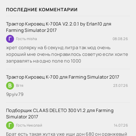
ПОСЛЕДНИЕ КОММЕНТАРИИ
Трактор Кировец К-700А V2.2.0.1 by Erlan10 для
Farming Simulator 2017
Г
Гость misha
08.08.26
жрет солярку на 6 секунд литра так мод очень
хороший мне очень понравилось советую если хоите
заправлять на одно поле по 1000
Трактор Кировец К-700 для Farming Simulator 2017
В
Вітя
23.07.26
9руіv79
Подборщик CLAAS DELETO 300 V1.2 для Farming
Simulator 2017
Г
Гость Николай
14.07.26
Брат есть такая жутка уже ищи дон 680 он оранжевый