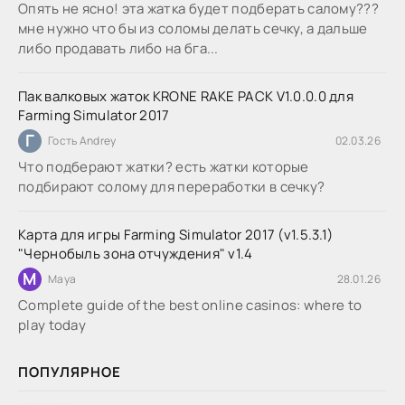
Опять не ясно! эта жатка будет подберать салому???
мне нужно что бы из соломы делать сечку, а дальше
либо продавать либо на бга...
Пак валковых жаток KRONE RAKE PACK V1.0.0.0 для
Farming Simulator 2017
Г
Гость Andrey
02.03.26
Что подберают жатки? есть жатки которые
подбирают солому для переработки в сечку?
Карта для игры Farming Simulator 2017 (v1.5.3.1)
"Чернобыль зона отчуждения" v1.4
M
Maya
28.01.26
Complete guide of the best online casinos: where to
play today
ПОПУЛЯРНОЕ