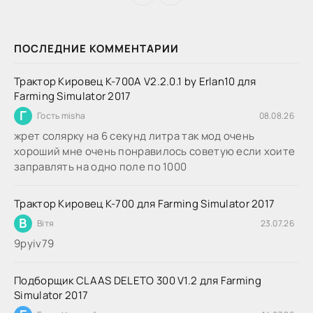
ПОСЛЕДНИЕ КОММЕНТАРИИ
Трактор Кировец К-700А V2.2.0.1 by Erlan10 для
Farming Simulator 2017
Г
Гость misha
08.08.26
жрет солярку на 6 секунд литра так мод очень
хороший мне очень понравилось советую если хоите
заправлять на одно поле по 1000
Трактор Кировец К-700 для Farming Simulator 2017
В
Вітя
23.07.26
9руіv79
Подборщик CLAAS DELETO 300 V1.2 для Farming
Simulator 2017