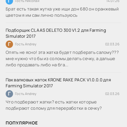
Г
Гость Николай
14.07.26
Брат есть такая жутка уже ищи дон 680 он оранжевый
цветом я им сам лично пользуюсь
Подборщик CLAAS DELETO 300 V1.2 для Farming
Simulator 2017
Г
Гость Andrey
02.03.26
Опять не ясно! эта жатка будет подберать салому???
мне нужно что бы из соломы делать сечку, а дальше
либо продавать либо на бга...
Пак валковых жаток KRONE RAKE PACK V1.0.0.0 для
Farming Simulator 2017
Г
Гость Andrey
02.03.26
Что подберают жатки? есть жатки которые
подбирают солому для переработки в сечку?
ПОПУЛЯРНОЕ