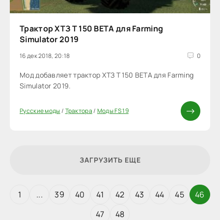
Трактор ХТЗ Т 150 BETA для Farming
Simulator 2019
16 дек 2018, 20:18
0
Мод добавляет трактор ХТЗ Т 150 BETA для Farming
Simulator 2019.
Русские моды
/
Трактора
/
Моды FS 19
ЗАГРУЗИТЬ ЕЩЕ
1
...
39
40
41
42
43
44
45
46
47
48