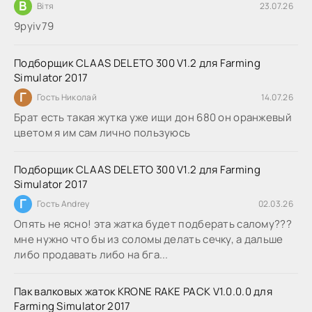
В
Вітя
23.07.26
9руіv79
Подборщик CLAAS DELETO 300 V1.2 для Farming
Simulator 2017
Г
Гость Николай
14.07.26
Брат есть такая жутка уже ищи дон 680 он оранжевый
цветом я им сам лично пользуюсь
Подборщик CLAAS DELETO 300 V1.2 для Farming
Simulator 2017
Г
Гость Andrey
02.03.26
Опять не ясно! эта жатка будет подберать салому???
мне нужно что бы из соломы делать сечку, а дальше
либо продавать либо на бга...
Пак валковых жаток KRONE RAKE PACK V1.0.0.0 для
Farming Simulator 2017